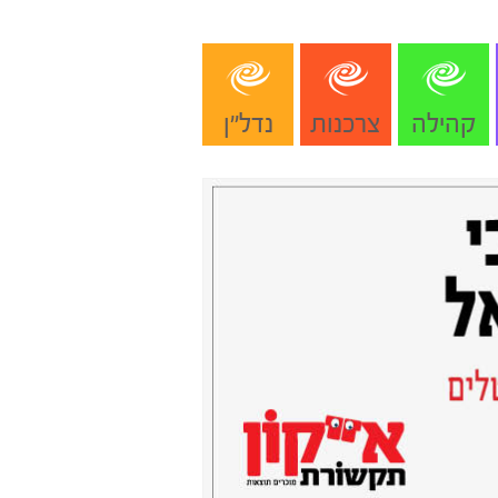
קהילה
צרכנות
נדל"ן