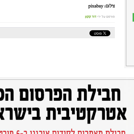
צילום: pixabay
פורסם על ידי
דוד קקון