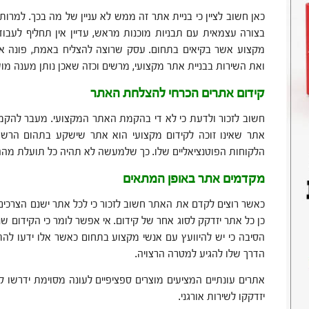
כאן חשוב לציין כי בניית אתר זה ממש לא עניין של מה בכך. למרות
בצורה עצמאית עם תבניות מוכנות מראש, עדיין אין תחליף לעב
מקצוע אשר בקיאים בתחום. עסק שרוצה להצליח באמת, פונה א
ואת השירות בבניית אתר מקצועי, מרשים וכזה שאכן נותן מענה מוש
קידום אתרים הכרחי להצלחת האתר
חשוב לזכור ולדעת כי לא די בהקמת האתר המקצועי. מעבר להקמ
אתר שאינו זוכה לקידום מקצועי הוא אתר שישקע בתהום הרשת
הלקוחות הפוטנציאליים שלו. כך שלמעשה לא תהיה כל תועלת מה
מקדמים אתר באופן המתאים
כאשר רוצים לקדם את האתר חשוב לזכור כי לכל אתר ישנם הצרכים
כן כל אתר יזדקק לסוג אחר של קידום. אי אפשר לומר כי הקידום שנכ
הסיבה כי יש להיוועץ עם אנשי מקצוע בתחום כאשר אלו ידעו לה
הדרך שלו להגיע למטרה הרצויה.
אתרים עונתיים המציעים מוצרים ספציפיים לעונה מסוימת ידרשו ק
יזדקקו לשירות אורגני.