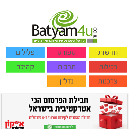
חדשות
ספורט
פלילים
רכילות
תרבות
קהילה
צרכנות
נדל"ן