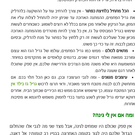
הכל מתחיל בלחיצת כפתור
– אין צורך להרחיב עוד על ההשקעה בלהדליק
את גריל הפחמים, ההמתנה הארוכה עד שניתן יהיה להתחיל לצלות עליו את
המזון, ועל הניקיון שלאחר מכן אתם בכלל לא רוצים לשמוע. כשבוחרים לעשות
שימוש בגריל המבוסס על גז, אין כל צורך להיות מוטרדים מההמתנה הארוכה
מכיוון שכל שעליכם לעשות זה רק ללחוץ על כפתור על מנת להדליק, ובסיום
כמובן לכבות. זה עד כדי כך פשוט.
מתאים לכולם
– ממש כמו גריל הפחמים, עולמו של גריל הגז הוא עצום
ומורכב ממאות ואלפי דגמים שונים, בדגמים קלאסיים או מתקדמים במיוחד.
המשמעות היא שלא משנה מהם הצרכים והדרישות שלכם, אין ספק שתוכלו
לאתר דגם שעונה עליהם.
עיצובים מגוונים
– ומה לגבי העיצוב? ובכן, גם כאן הכל תלוי בכם. אם
תחשק לכם לבנות מטבח חיצוני מאובזר, ודאי תרצו לרכוש
גריל גז בילד אין
בתוך המטבח עצמו, כך שישמש אתכם ממש כמו הכיריים שבתוך הבית. אחרים
דווקא יעדיפו גריל שניתן לשנע בחצר בכדי לחמוק משמש לדוגמא או מסיבות
אחרות.
ומה אם אין לי גינה?
אין ספק שכולם היו שמחים לגינה, אבל מצד שני מה לגבי אלו שהחלום
הגדול שלהם היה לגור בקומה האחרונה בבניין רב קומות? אל דאגה,