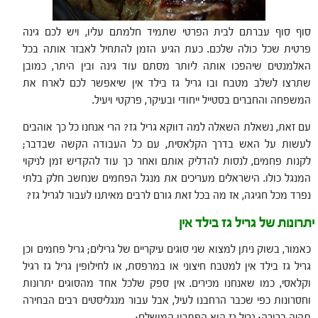
סוף סוף עברתם לבית הפרטי שתמיד חלמתם עליו, ויש לכם גינה
פרטית שכל כולה שלכם. כעת הגיע הזמן להתחיל לאבזר אותה בכל
האלמנטים שיהפכו אותה ליותר מסתם עוד גינה ובין היתר, כמובן
שתרצו לשלב מטבח ובו גריל גז בילד אין שיאפשר לכם לארח את
המשפחה והחברים בסטייל ייחודי ובעיקר, פרקטי ויעיל.
עם זאת, נשאלת השאלה למה דווקא גריל גז? הרי אנחנו כל כך אוהבים
לעשות על האש בדרך הקלאסית, עם כל העבודה הקשה שבדבר;
לקנות פחמים, לנסות להדליק אותם ואחר כך עוד להקדיש זמן לניקוי
המנגל כולו. הישראלים מעריכים את מנגל הפחמים שנחשב חלק בלתי
נפרד מכל חגיגה, אז מה בכל זאת גורם לרבים מאיתנו לעבור לגריל גז?
יתרונות של גריל גז בילד אין
כאמור, בשוק ניתן למצוא שני סוגים עיקריים של גרילים; גריל פחמים וכן
גריל גז בילד אין למטבח חיצוני או במרפסת, או לחילופין גריל גז רגיל
וקלאסי, כמו שאנחנו מכירים. אין ספק שלכל אחד מהסוגים יתרונות
וחסרונות כפי שכבר הרחבנו לעיל, אבל עבור מנגליסטים רבים הבחירה
תהיה ברורה; גריל גז הוא הפתרון המושלם: