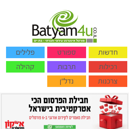
חדשות
ספורט
פלילים
רכילות
תרבות
קהילה
צרכנות
נדל"ן