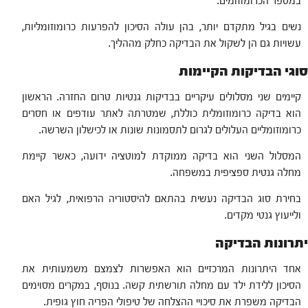
במספר הכרומוזומים.
נשים בגיל מתקדם יותר, בהן עולה הסיכון להפרעות כרומוזומליות,
עשויות גם הן לשקול את הבדיקה כחלק מההליך.
סוגי הבדיקות הקיימות
קיימים שני מסלולים עיקריים בבדיקות גנטיות טרום החזרה. הראשון
הוא בדיקה כרומוזומלית כוללת, שמטרתה לאתר עודפים או חסרים
כרומוזומליים העלולים לגרום לתסמונות שונות או לכישלון השרשה.
המסלול השני הוא בדיקה ממוקדת למוטציה ידועה, כאשר קיימת
מחלה גנטית ספציפית במשפחה.
בחירת סוג הבדיקה נעשית בהתאם להיסטוריה הרפואית, לגיל האם
ולייעוץ גנטי מקדים.
יתרונות הבדיקה
אחד היתרונות המרכזיים הוא האפשרות לצמצם משמעותית את
הסיכון ללידת ילד עם מחלה תורשתית קשה. בנוסף, במקרים מסוימים
הבדיקה משפרת את סיכויי ההצלחה של טיפולי הפריה חוץ גופית.