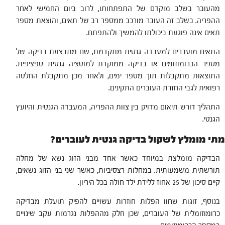
מהעובר בשלב מוקדם של התפתחותו, לרוב ביום החמישי לאחר
ההפריה. בשלב זה העובר מורכב ממספר רב של תאים, והוצאת מספר
תאים אינה פוגעת ביכולתו להמשיך ולהתפתח.
התאים מועברים למעבדה גנטית מתקדמת, שם מתבצעת בדיקה של
מספר הכרומוזומים או בדיקה ממוקדת למוטציה גנטית ספציפית.
התוצאות מתקבלות תוך מספר ימים, ולאחר מכן מתקבלת החלטה
רפואית לגבי החזרת העוברים התקינים.
התהליך דורש תיאום מדויק בין צוות ההפריה, המעבדה הגנטית והיועץ
הגנטי.
מתי מומלץ לשקול בדיקה גנטית לעוברים?
הבדיקה מומלצת במיוחד כאשר אחד מבני הזוג נשא של מחלה
תורשתית משמעותית. במחלות רצסיביות, כאשר שני בני הזוג נשאים,
קיים סיכון של 25 אחוז ללידת ילד חולה בכל היריון.
בנוסף, זוגות שחוו הפלות חוזרות עשויים להפיק תועלת מבדיקה
כרומוזומלית של העוברים, שכן חלק מההפלות נגרמות עקב שינויים