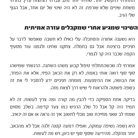
התחלתי להקשיב יותר. שתיתי יותר מים. עברתי לצחצוח עדין. בחרתי
משחת שיניים שלא שורפת. זה לא היה שינוי של יום אחד, אבל הגוף
שלי הגיב.
השינוי שמגיע אחרי שמקבלים עזרה אמיתית
היא נשענה אחורה והסתכלה עלי כאילו לא חשבה שאפשר לדבר על
חניכיים ברצינות אבל גם בחמלה. צחקנו שתינו ולגמנו עוד מסעיף
הקפה שכבר היה קר לגמרי.
אמרתי לה שכשהתחלתי טיפול קבוע משהו השתנה. הרגשתי שמישהו
סוף סוף רואה אותי באמת. לא רק את הכאב הפיזי, אלא את הפחד,
את הבושה, את ההימנעות. מומחה חניכיים ידע להסביר לי את זה
בשפה פשוטה ולהראות לי שיש דרך לצאת מזה.
בדיקה אחת הספיקה כדי להבין מה קורה ומה צריך לעשות. זה לא
תמיד היה קל אבל כל שלב הרגיש כמו צעד קדימה. בשלב מסוים
שמתי לב שאני מחייכת שוב מבלי לחשוב איך זה נראה או אם זה יכאיב.
היא נשפה נשיפה עמוקה, ואפילו דמעה קטנה זלגה אבל לא מהכאב.
יותר מהקלה. מהידיעה שסוף סוף יש כיוון, ויש מה לעשות.