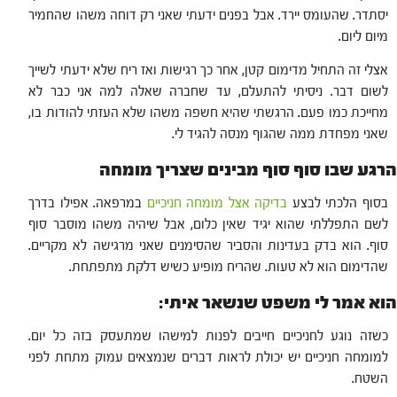
יסתדר. שהעומס יירד. אבל בפנים ידעתי שאני רק דוחה משהו שהחמיר
מיום ליום.
אצלי זה התחיל מדימום קטן, אחר כך רגישות ואז ריח שלא ידעתי לשייך
לשום דבר. ניסיתי להתעלם, עד שחברה שאלה למה אני כבר לא
מחייכת כמו פעם. הרגשתי שהיא חשפה משהו שלא העזתי להודות בו,
שאני מפחדת ממה שהגוף מנסה להגיד לי.
הרגע שבו סוף סוף מבינים שצריך מומחה
בסוף הלכתי לבצע
בדיקה אצל מומחה חניכיים
במרפאה. אפילו בדרך
לשם התפללתי שהוא יגיד שאין כלום, אבל שיהיה משהו מוסבר סוף
סוף. הוא בדק בעדינות והסביר שהסימנים שאני מרגישה לא מקריים.
שהדימום הוא לא טעות. שהריח מופיע כשיש דלקת מתפתחת.
הוא אמר לי משפט שנשאר איתי:
כשזה נוגע לחניכיים חייבים לפנות למישהו שמתעסק בזה כל יום.
למומחה חניכיים יש יכולת לראות דברים שנמצאים עמוק מתחת לפני
השטח.