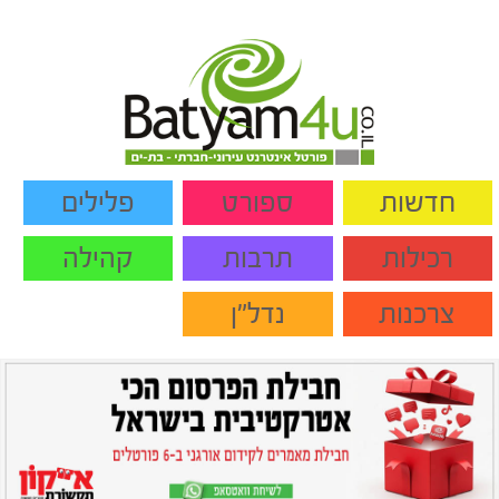
חדשות
ספורט
פלילים
רכילות
תרבות
קהילה
צרכנות
נדל"ן