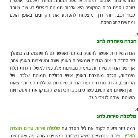
מחדש בתוך אלבום תמונות או ספר תמונות מהודר ואלגנטי. אופציה
טובה נוספת ברוח התקופה היא אלבום תמונות דיגיטלי בעיצוב מיוחד
לבחירתכם. זוהי דרך מוצלחת להפתיע את הקרובים באופן הולם
ומתאים לחג הפסח.
הגדה מיוחדת לחג
הגדה מיוחדת אפשר להעניק במתנה ואפשר גם להשתמש בה במהלך
ליל הסדר. קיימות הגדות שמאוירות באופן שונה ומעוצבות באופן אחר,
אך ישנן הגדות מיוחדות באמת מבחינות אלו, כמו למשל: הגדות תלת
מימדיות, הגדה מעוצבת באופן אישי הכוללת תמונות שלכם ושל
הקרובים, הגדה מודרנית ועוד הגדות מיוחדות הכוללות דמויות יוצאות
דופן ואיורים מפתיעים. עשו סיבוב ברחבי הרשת ובדקו את האפשרויות
השונות. אנחנו לגמרי בעד.
סלסלת פירות לחג
כמה טוב וטעים לקנח את ליל הסדר עם
סלסלת פירות טריים תוצרת
הארץ
– פירות שנמצאים בשיא בשלותם ומגיעים בצורה יפה ואסתטית.