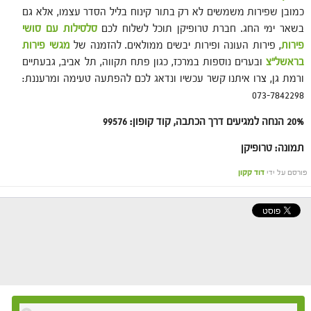
כמובן שפירות משמשים לא רק בתור קינוח בליל הסדר עצמו, אלא גם
בשאר ימי החג. חברת טרופיקן תוכל לשלוח לכם
סלסילות עם סושי
פירות
, פירות העונה ופירות יבשים ממולאים. להזמנה של
מגשי פירות
בראשל"צ
ובערים נוספות במרכז, כגון פתח תקווה, תל אביב, גבעתיים
ורמת גן, צרו איתנו קשר עכשיו ונדאג לכם להפתעה טעימה ומרעננת:
073-7842298
20%
הנחה למגיעים דרך הכתבה, קוד קופון: 99576
תמונה: טרופיקן
פורסם על ידי
דוד קקון