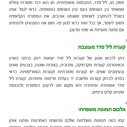
פסח, חג, ליל סדר, התכנסות משפחתית. חג הוא דבר מסורתי ונפלא
שמאחד בין האנשים בעם ובין האנשים במשפחה. כדאי לנצל אותו
בשביל להתקרב לאנשים שאנחנו אוהבים. את המסורת הקלאסית
חשוב לשמר, אך בכל זאת כדאי לגוון פה ושם את המנהגים ולהפתיע
עם מתנה מעניינת או שינוי מרענן.
קערת ליל סדר מעוצבת
ניתן לרכוש מגוון של קערות ליל סדר יוצאות דופן ברחבי הארץ
והאינטרנט. קערות מקרמיקה, מזכוכית, בצורות שונות, בצבעים שונים
ובעיצובים שונים. יש קערות מסורתיות וקערות הומוריסטיות. כדאי
בפרט לבדוק קערות מלאכת יד בעלות חריטות מיוחדות. קערת ליל
סדר אמנותית ומיוחדת היא מקום טוב לרענון המסורת ולהכנסת
שינויים קלים וכיפיים.
אלבום תמונות משפחתי
קחו כמה תמונות מוצלחות שלכם מהשנים האחרונות ומתגו אותן