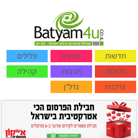
חדשות
ספורט
פלילים
רכילות
תרבות
קהילה
צרכנות
נדל"ן