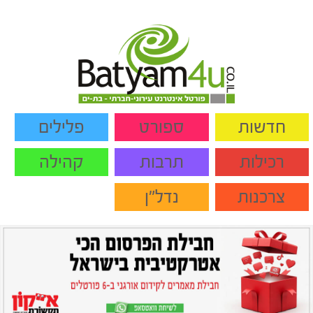
חדשות
ספורט
פלילים
רכילות
תרבות
קהילה
צרכנות
נדל"ן