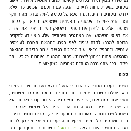
גם שירות מצוין נמדד בפרטים קטנים: תשובה אנושית מהירה, תיאום
ביקורים בשעות נוחות לדיירים, והגעה עם החלפים הנכונים כדי שלא
יידרשו ביקורים חוזרים. תיעוד מלא של כל טיפול—מה נבדק, מה הוחלף
ומה הומלץ—מייצר היסטוריה תפעולית שמאפשרת לא רק ללמוד
מהעבר אלא גם לתכנן את העתיד. כשספק השירות מכיר את הבניין,
את דפוסי השימוש ואת האתגרים הייחודיים שלו, הוא יודע להקדים
תרופה למכה: לקדם טיפול לפני חגים, להתאים תצורה לעומסים
עונתיים, ולהחזיק מלאי ייעודי לרכיבים רגישים. עבור הדיירים התוצאה
מורגשת: פחות “מחוץ לשירות”, פחות המתנות מיותרות בלובי, ויותר
ביטחון בכך שהמערכת מנוהלת באחריות ובמקצועיות.
סיכום
מניעת תקלות מתחילה בהבנה שהמעלית היא מערכת חיה ונושמת:
היא פועלת עשרות פעמים ביום, מתמודדת עם עומסים משתנים,
ומושפעת ממזג אוויר, שימוש ותנאי סביבה. שירות קבוע ואיכותי הוא
זה ששומר עליה במיטבה גם אחרי שנים של שימוש אינטנסיבי.
כשמחליפים תגובה מאוחרת בתחזוקה יזומה, מגבים נתונים בניטור
חכם, ושומרים על תיעוד ושקיפות—השקט התפעולי מפסיק להיות
מקרה ומתחיל להיות תוצאה.
שירות מעליות
שנבנה כך חוסך כסף, מגן