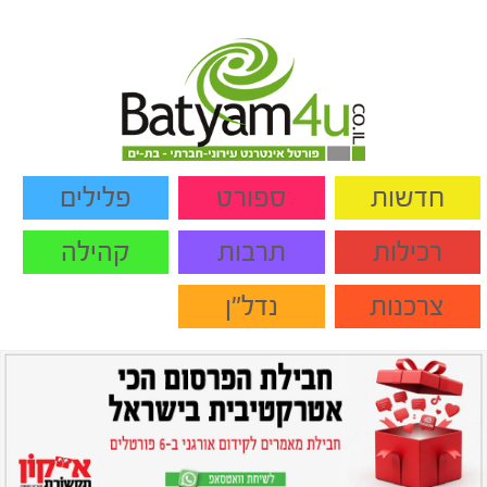
חדשות
ספורט
פלילים
רכילות
תרבות
קהילה
צרכנות
נדל"ן