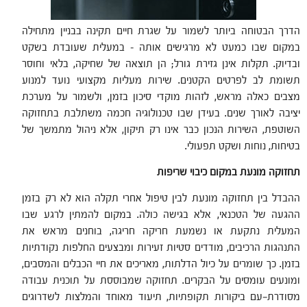
הדרך הבטוחה ביותר לשמור על שגרת חיים תקינה בבניין מתחילה
במקום שבו כמעט לא מרגישים אותה – במעלית שעובדת בשקט
ובדיוק. תקלות אינן גזירת גורל; הן תוצאה של שחיקה, בלאי וחוסר
תשומת לב לפרטים הקטנים. שירות מעליות מקצועי נועד למנוע
מצבים כאלה מראש, לזהות מוקדי סיכון בזמן, ולשמור על מערכת
יציבה לאורך שנים. בעידן שבו טכנולוגיה חכמה משתלבת בתחזוקה
השוטפת, השירות הנכון כבר אינו רק תיקון, אלא ניהול מתמשך של
בטיחות, נוחות ושקט תפעולי.
תחזוקה מונעת במקום כיבוי שריפות
ההבדל בין תחזוקה מונעת לבין טיפול אחרי תקלה הוא לא רק בזמן
ההגעה של הטכנאי, אלא בגישה כולה. במקום להמתין לרגע שבו
המעלית נתקעת או נשמעת חריקה חריגה, בוחנים מראש את
התנהגות הרכיבים, מודדים סטיות זעירות ומבצעים החלפות נקודתיות
בזמן. כך שומרים על כיול הדלתות, מאריכים את חיי הכבלים והמסבים,
ומונעים עומסים על הבקרים. תחזוקה שמבוססת על תוכנית עבודה
מסודרת—עם ביקורות תקופתיות, תיעוד מאוחד והמלצות לשדרוגים