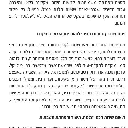
קטנים—מפחיתה משמעותית קריאות חירום, מקטינה בלאי, ומייצרת
עבור הדיירים שגרה יציבה שאינה תלויה במזל. בפועל, כל ביקור
תחזוקה הופך להשקעה בשקט של החודש הבא, ולא ל”פלסטר” לרגע
הנתון.
ניטור מרחוק וניתוח נתונים: לזהות את הסימן המוקדם
המערכות המודרניות מאפשרות לקבל תמונת מצב בזמן אמת: זמני
פתיחת דלתות, נפחי שימוש בשעות העומס, טמפרטורות בלוח הבקרה
וערכי רעידות בתא. כאשר הנתונים הללו נאספים ומנותחים, ניתן לזהות
סמן מוקדם לתקלה—עוד לפני שהמשתמשים מרגישים בה. כיול קל,
עדכון תוכנה או הידוק רכיב יכולים למנוע תקלה יקרה והשבתה באמצע
היום. יתרון נוסף של ניטור הוא שקיפות: ועד הבית ומנהלי הנכסים
יכולים לדעת מה נעשה, למה, ומה צפוי קדימה. כך גם קבלת ההחלטות
נהיית פשוטה יותר: מתי להחליף רכיב, האם כדאי לשדרג, ומה צפויות
להיות השפעות התקציב. כשעובדים עם מידע ולא רק עם אינטואיציה,
התוצאה היא אמינות גבוהה יותר ושירות צפוי וברור.
תיאום שירות חכם: זמינות, תיעוד והפחתת השבתות