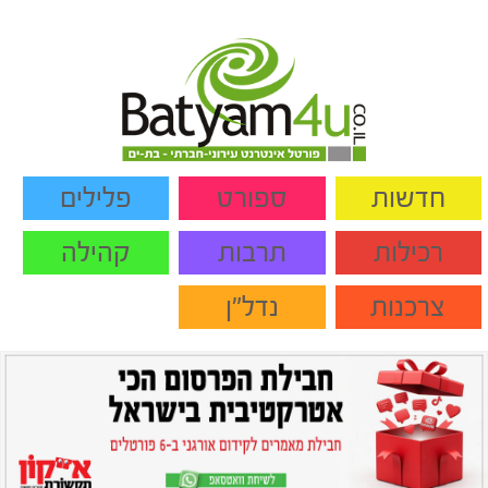
חדשות
ספורט
פלילים
רכילות
תרבות
קהילה
צרכנות
נדל"ן