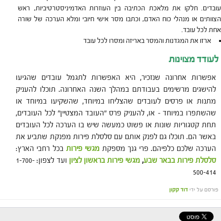
עובדים. חלקו את מלאכת הכתיבה בין העוזרות האדמיניסטרטיביות, ראש
הצוותים או מנהלי כוח האדם, וכתבו מסר אישי חיובי ומלא הערכה של שורה
אחת לכל עובד.
ארזו את המגדנות והמסר באריזה ומסרו לכל עובד
לעודד מצוינות
אפשרות אחרונה שנזכיר, היא האפשרות לתגמל עובדים שהגיעו
להישגים מרשימים בעבודתם במהלך השנה האחרונה. תוכלו להעניק
מתנות או פרסים לעובדים שהצליחו במיוחד, שהשקיעו במיוחד או
שהשתפרו במיוחד – או, להעניק פרס "העובד המצטיין" לכל העובדים,
תחת קטגוריות שונות או פשוט כמעשה שיש בו הערכה לכל העובדים
באשר הם. תוכלו גם לפנק אותם עם סלסלת פירות מפנקת שתביע את
הערכה שלכם כלפיהם. פרי גנך מספקת
מגשי פירות
בכל רחבי הארץ:
סלסלת פירות בבאר שבע
,
מגשי פירות בראשון לציון
ועד לצפון: 1-700-
500-414
פורסם על ידי
דוד קקון