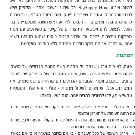
הארגונית שלהם מדברת גם על השקעה בעובד. זה כמובן לא חייב
להיות אירוע Happy Hour, או כל אירוע "רשמי" אחר – מספיק שיש
לכם כוונה טובה, עובדים שצריכים פינוק, ואת מספר הטלפון של חברת
קייטרינג טובה – ואתם בדרך הנכונה לאירוע ראש השנה שכולם ייהנו בו.
תוכלו, למשל, להפתיע בארוחת צהריים של קייטרינג לאירועים עם מנות
מפנקות ועשירות, ללכת על אירוע הרמת כוסית שהוא מטבעו רשמי
יותר, או לתכנן ארוחת בוקר חלבית מפנקת ללא הודעה מוקדמת.
המתנות
פעם, לא היה ארגון שויתר על מתנות בשני החגים הגדולים של השנה,
שהם פסח וראש השנה. היום, אותה המסורת של סיפולוקסים לעובד
בחגים, שוככת, וועדי העובדים הגדולים הם מהיחידים שמשמרים את
המסורת. אבל, יש מקום לשקול מתנות – אולי דווקא אלה הסמליות
(והאישיות), יזכו לחיוכים רחבים יותר. הנה רעיון מנצח:
ארגנו כלי – כמו צנצנת יפה, קופסת בנטו מדליקה, מארז בצורה שמתכתבת
עם תחום העיסוק של הארגון וכדומה
מלאו אותו בהפתעות מתוקות – זה יכול להיות שוקולד גורמה חלבי, עוגיות
מתוצרת בית, קונפיטורה איכותית וכדומה
ארגנו רשימה של כלל העובדים – בין אם מדובר בעשרה או בין אם במאה