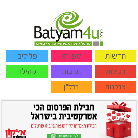
חדשות
ספורט
פלילים
רכילות
תרבות
קהילה
צרכנות
נדל"ן