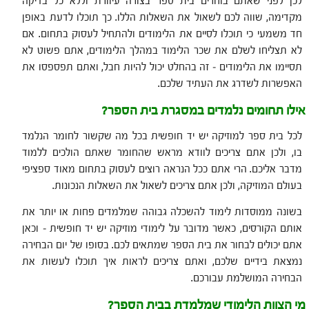
לכן לפני שאתם בוחרים בית ספר בצורה עיוורת וללא כל בדיקה
מקדימה, שווה לכם לשאול את השאלות הללו. כך תוכלו לדעת באופן
חד משמעי כי תוכלו לסיים את הלימודים ולהתחיל לעסוק בתחום. אם
לא תצליחו לשלם את שכר הלימוד במהלך הלימודים, אתם פשוט לא
תסיימו את הלימודים – זה בהחלט יכול להיות חבל, ואתם תפספסו את
האפשרות לשדרג את העתיד שלכם.
אילו תחומים נלמדים במסגרת בית הספר?
לכל בית ספר למוזיקה יש יד חופשית בכל מה שקשור לחומר הנלמד
בו, ולכן אתם צריכים לוודא מראש שהחומר שאתם הולכים ללמוד
מדבר אליכם. הרי אתם ככל הנראה רוצים לעסוק בתחום מאוד ספציפי
בעולם המוזיקה, ולכן אתם צריכים לשאול את השאלות הנכונות.
בשונה ממוסדות לימוד להשכלה גבוהה שמלמדים פחות או יותר את
אותם הקורסים, כאשר מדובר על לימודי מוזיקה יש יד חופשית – וכאן
אתם יכולים לבחור את בית הספר שמתאים לכם. בסופו של יום הבחירה
נמצאת בידיים שלכם, ואתם צריכים לראות איך תוכלו לעשות את
הבחירה המושלמת עבורכם.
מי הצוות הלימודי שמלמדת בבית הספר?