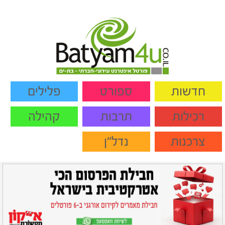
חדשות
ספורט
פלילים
רכילות
תרבות
קהילה
צרכנות
נדל"ן