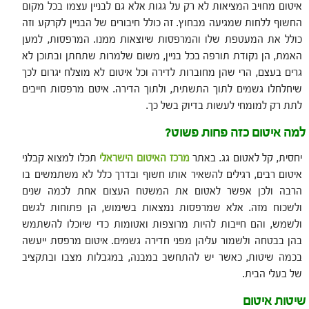
איטום מחויב המציאות לא רק על גגות אלא גם לבניין עצמו בכל מקום
החשוף ללחות שמגיעה מבחוץ. זה כולל חיבורים של הבניין לקרקע וזה
כולל את המעטפת שלו והמרפסות שיוצאות ממנו. המרפסות, למען
האמת, הן נקודת תורפה בכל בניין, משום שלמרות שתחתן ובתוכן לא
גרים בעצם, הרי שהן מחוברות לדירה וכל איטום לא מוצלח יגרום לכך
שיחלחלו גשמים לתוך התשתית, ולתוך הדירה. איטם מרפסות חייבים
לתת רק למומחי לעשות בדיוק בשל כך.
למה איטום כזה פחות פשוט?
יחסית, קל לאטום גג. באתר
מרכז האיטום הישראלי
תכלו למצוא קבלני
איטום רבים, רגילים להשאיר אותו חשוף ובדרך כלל לא משתמשים בו
הרבה ולכן אפשר לאטום את המשטח העצום אחת לכמה שנים
ולשכוח מזה. אלא שמרפסות נמצאות בשימוש, הן פתוחות לגשם
ולשמש, והם חייבות להיות מרוצפות ואטומות כדי שיוכלו להשתמש
בהן בבטחה ולשמור עליהן מפני חדירה גשמים. איטום מרפסת ייעשה
בכמה שיטות, כאשר יש להתחשב במבנה, במגבלות מצבו ובתקציב
של בעלי הבית.
שיטות איטום