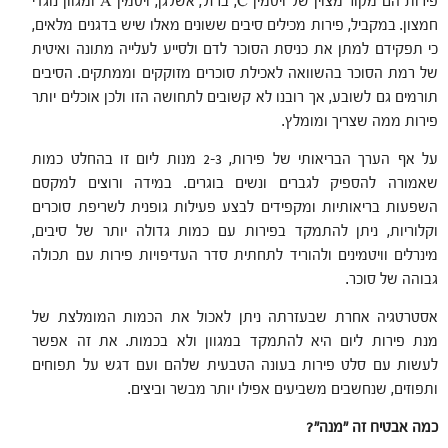
פירות הם מקור מצוין של ויטמין C, ברזל, אשלגן, ויטמין A ומגוון נוגדי
חמצון. במקביל, פירות מכילים סיבים ששונים מאלו שיש בדגנים מלאים,
כי תפקידם למתן את כניסת הסוכר לדם ולסייע לעלייה מתונה ואיטית
של רמת הסוכר בהשוואה לאכילת סוכרים מזוקקים וממתקים. הסיבים
תורמים גם לשובע, אך רובנו לא קשובים לתחושה הזו ולכן אוכלים יותר
פירות ממה שצריך ומומלץ.
על אף הערך הבריאותי של פירות, 2-3 מנות ליום זו בהחלט כמות
שאמורה להספיק לגברים ונשים בוגרים. במידה ורוצים למקסם
השפעות בריאותיות ומקפידים לבצע פעילות גופנית לשריפת סוכרים
וקלוריות, ניתן להתמקד בפירות עם כמות גדולה יותר של סיבים,
מינרלים וויטמינים ולהוריד לתחתית סדר העדיפויות פירות עם תכולה
גבוהה של סוכר.
אסטרטגיה אחרת שבעזרתה ניתן לאכול את הכמות המומלצת של
מנת פירות ליום היא להתמקד במגוון ולא בכמות. את זה אפשר
לעשות עם סלט פירות בעונה הטבעית שלהם ועם דגש על תפוחים
ותפוזים, שנחשבים משביעים אפילו יותר מבשר וביצים.
כמה אבטיח זה "מנה"?