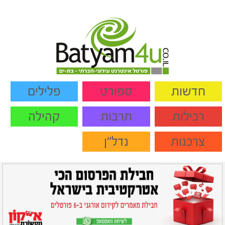
חדשות
ספורט
פלילים
רכילות
תרבות
קהילה
צרכנות
נדל"ן