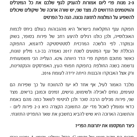
2-3 מנות פרי ליום אמורות להעניק לגוף שלכם את כל המינרלים
והוויטמינים הדרושים לו. מצד שני, יש שורה ארוכה של שיקולים שיכולים
להשפיע על המלצות לתזונה נכונה. הנה כל הפרטים
תפוקת ענף החקלאות בישראל היא מהגבוהות בעולם ביחס לכמות
האוכלוסייה, ולכן כולנו רגילים להיצע רחב של פירות בסופר, בשוק
ובמקרר. לפי הלשכה המרכזית לסטטיסטיקה לדוגמא, התפוקה
הכוללת של ענף המטעים לשנת 2017 נאמדה בכ-1.3 מיליון טונות,
כאשר מתוכם תפוקת פרי הדר היוותה 42%. העלייה הכי משמעותית
נרשמה בשנה החולפת בתפוקת תפוחי העץ, האפרסקים והנקטרינות,
ורק אצל האבוקדו והבננות הייתה ירידה לעומת 2016.
מלבד האמור לעיל, אף אחד לא יעז להתווכח על כך שפירות הם
טעימים, נוחים לאכילה ולשימוש, נגישים, זמינים וכמובן בריאים. מצד
שני, פירות מכילים הרבה סוכר ולכן לגיטימי לשאול כמה מהם באמת
כדאי ומומלץ לאכול מדי יום. התשובה הקצרה היא 2-3 פירות ליום –
והתשובה הארוכה היא שיש להביא בחשבון את שאר התפריט התזונתי.
כיצד תמקסמו את יתרונות הפרי?