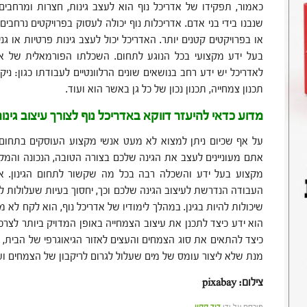
כאמור, תפקידו של אדריכל נוף הוא לעצב גינות, חצרות ומרחבי
שנבנו בידי בני אדם. אדריכלות נוף יכולה לעסוק בפרויקטים נרח
או בפרויקטים קטנים יותר. האדריכל יכול לעצב גינות פרטיות או גני 
בעל ידע מקצועי בכל הנוגע לתחום. השכלתו הפורמאלית של אד
לאדריכל יש ידע רחב בנושאים שונים הרלוונטיים לעבודתו כגון: ניקוז
תכנון צמחייה, תכנון נכון של כל גן באשר הוא ועוד.
מדוע כדאי להיעזר דווקא באדריכל נוף לצורך עיצוב גינו
על אף שכיום ניתן למצוא לא מעט אנשי מקצוע העוסקים בתחום 
אתם מעוניינים לעצב את הגינה שלכם בצורה הטובה, הנכונה והמק
מקצוע בעל ידע והשכלה רבה בכל מה שקשור לתחום הגינון. אדרי
העבודה הנדרשת לעיצוב הגינה שלכם וכך, יחסוך בעיות שעלולות ל
שיכולות להיות בגינן. במהלך לימודיו של אדריכל נוף, הוא לקח לא מ
הוא ידע כיצד לתכנן את עיצוב הצמחייה באופן המדויק ביותר לצרכי
כיצד להתאים את סוג הצמחים והעצים לאזור הגיאוגרפי של הבית, 
מנת שלא ליצור עומס של מים שעלול לגרום לריקבון של הצמחים וע
צילום: pixabay
פורסם על ידי
דוד קקון