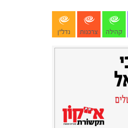
קהילה
צרכנות
נדל"ן