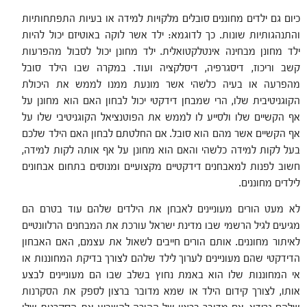
כיום גם ילדים מחוננים סובלים מלקויות למידה או בעיות התפתחותיות
והתנהגותיות שונות. כך לדוגמא: ילד אשר לוקה באוטיזם יכול להיות
ילד מחונן מבחינה אינטלקטואלית. ילד מחונן יכול לסבול מהפרעות
קשב וריכוז, דיסגרפיה, דיסלקציה ועוד. במקרה שבו הילד סובל
מהפרעה או בעיה כלשהי אשר מונעת ממנו לממש את היכולת
הקוגניטיבית שלו, הרי שמבחן דידקטי יכול לבחון האם הוא מחונן על
אף הקשיים שלו ולסייע לו לממש את הפוטנציאל הקוגניטיבי שלו על
אף הקשיים אשר מהם הוא סובל. אם החלטתם לבחון האם הילד שלכם
בעל לקות למידה כלשהי והאם הוא מחונן על אף אותה לקות למידה,
חשוב לפנות למאבחנים דידקטיים מקצועיים ומנוסים בתחום אבחונים
לילדים מחוננים.
לא מעט הורים מעוניינים לאבחן את הילדים שלהם עוד בטרם הם
מגיעים לגיל הרשמי שבו מדינת ישראל עורכת את המבחנים הרלוונטיים
לאיתור מחוננים. אותם הורים חייבים לשאול את עצמם, האם האבחון
הדידקטי שהם מעוניינים לערוך לילד שלהם לצורך בדיקת המחוננות או
אי המחוננות שלו הוא באמת נחוץ בשלב שבו הם מעוניינים לבצע
אותו, לצורך קידום הילד או שמא מדובר ברצון לספק את הסקרנות