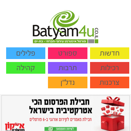
חדשות
ספורט
פלילים
רכילות
תרבות
קהילה
צרכנות
נדל"ן