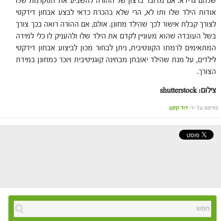
שלהם גרידא. אם מדובר ברצון של ההורה להשביע את הסקרנות שלו
אודות הילד שלו ותו לא, הרי שלא בהכרח כדאי לבצע אבחון דידקטי
לצורך קבלת אישור לכך שהילד מחונן. אולם, אם ההורה רואה בכך צורך
בשל העובדה שהוא מעוניין לקדם את הילד שלו ולהעניק לו כלי למידה
המתאימים לרמתו הקונטיבית, ניתן לבחור מכון לביצוע אבחון דידקטי
לילדים, על מנת שהילד יאובחן מבחינה קוגניטיבית ויוכר כמחונן במידת
הצורך.
צילום: shutterstock
פורסם על ידי
דוד קקון