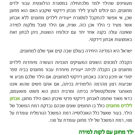
מעוניינים שהילד ילמד מלכתחילה במסגרת הרלוונטית עבור ילדים
מחוננים, הם יכולים לערוך לילד מבחן דידקטי שיקבע האם הוא מחונן
שכן, אי אפשר להתקבל למסגרת ייעודית לילדים מחוננים ללא אבחון
אשר מעיד כי הילד אכן כזה. שנית, אם הילד סובל מלקות למידה
שאיננה עולה בקנה אחד יחד עם יכולותיו השונות, ניתן לבחון זאת
באמצעות אבחון דידקטי.
ישראל היא המדינה היחידה בעולם שבה קיים אגף שלם למחוננים.
הקבלה למכונים השונים המעניקים תוכניות העשרה מיוחדות לילדים
מחוננים וכן הקבלה לכיתה ייעודית מיוחדת עבור מחוננים בבית ספר
יסודי או תיכון כרוכה באבחון דידקטי למחוננים. אם הילד שלכם מביע אי
שביעות רצון מהרמה הלימודית בכיתה, אם אתם חשים שהוא איננו
מאותגר אינטלקטואלית בכיתה ומרבית הזמן הוא פשוט משועמם,
כדאי מאוד שתפנו לאבחון דידקטי פרטי שיבחן האם הילד מחונן.
אבחון
לילדים מחוננים
כולל בו תחומים שונים שבהם נבדקת רמת המשכל של
הילד. בעוד שאצל כלל האוכלוסייה רמת המשכל הנורמלית עומדת על
100, רמת המשכל של ילד מחונן עומדת על 130.
ילד מחונן עם לקות למידה