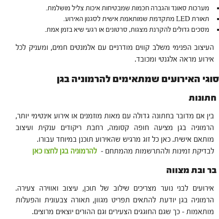
מערכות סאונד והגברה חכמות שמבטיחות איכות צליל מושלמת.
תאורת LED מתקדמת שמותאמת אישית לסגנון האירוע.
מסכים גדולים להקרנת מצגות, סרטונים או רגעי שיא בזמן אמת.
העיצוב הפנימי משלב קווים מודרניים עם אלמנטים חמים, ומעניק לכל
אירוע מראה אלגנטי ומכובד.
סוגי האירועים שמתאימים להרמוניה בגן
חתונות
בין אם מדובר בחתונה גדולה עם מאות מוזמנים או אירוע אינטימי יותר,
הרמוניה בגן מציעה חופה קסומה, רחבת ריקודים ענקית ועיצוב
מותאם אישית. כאן כל זוג מרגיש שהאירוע תוכנן במיוחד עבורו.
לבדיקת זמינות ולהתרשמות מהמתחם –
להרמוניה בגן לחצו כאן
בר ובת מצווה
אירועים לבני נוער מצריכים שילוב של תוכן, עיצוב ואווירה צעירה.
הרמוניה בגן יודעת להתאים תפריט מגוון, תאורה צבעונית והפעלות
מותאמות – כך שגם החוגגים הצעירים וגם ההורים יוצאים מרוצים.