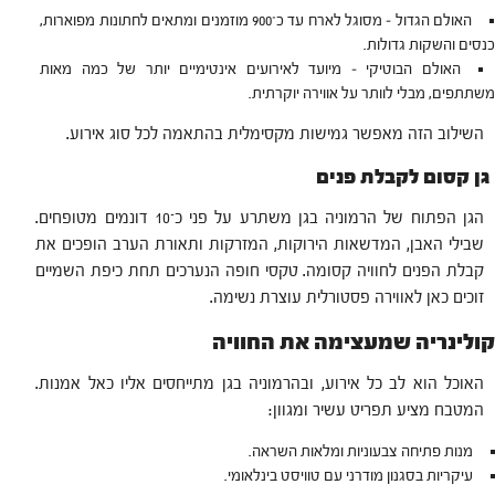
האולם הגדול – מסוגל לארח עד כ־900 מוזמנים ומתאים לחתונות מפוארות,
כנסים והשקות גדולות.
האולם הבוטיקי – מיועד לאירועים אינטימיים יותר של כמה מאות
משתתפים, מבלי לוותר על אווירה יוקרתית.
השילוב הזה מאפשר גמישות מקסימלית בהתאמה לכל סוג אירוע.
גן קסום לקבלת פנים
הגן הפתוח של הרמוניה בגן משתרע על פני כ־10 דונמים מטופחים.
שבילי האבן, המדשאות הירוקות, המזרקות ותאורת הערב הופכים את
קבלת הפנים לחוויה קסומה. טקסי חופה הנערכים תחת כיפת השמיים
זוכים כאן לאווירה פסטורלית עוצרת נשימה.
קולינריה שמעצימה את החוויה
האוכל הוא לב כל אירוע, ובהרמוניה בגן מתייחסים אליו כאל אמנות.
המטבח מציע תפריט עשיר ומגוון:
מנות פתיחה צבעוניות ומלאות השראה.
עיקריות בסגנון מודרני עם טוויסט בינלאומי.