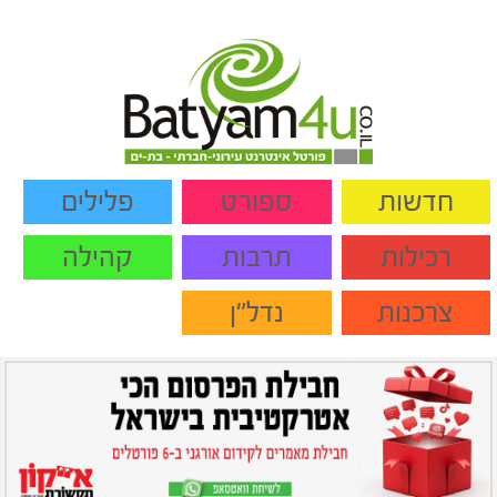
חדשות
ספורט
פלילים
רכילות
תרבות
קהילה
צרכנות
נדל"ן