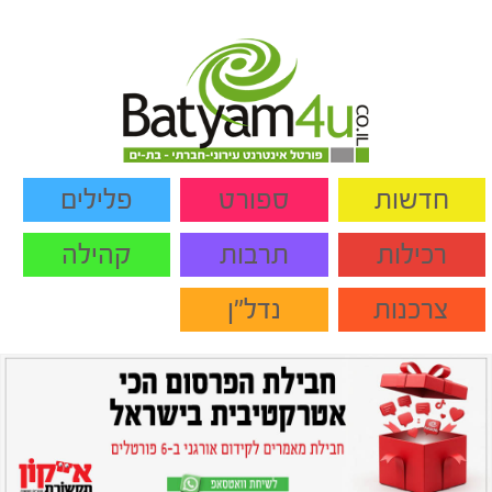
חדשות
ספורט
פלילים
רכילות
תרבות
קהילה
צרכנות
נדל"ן