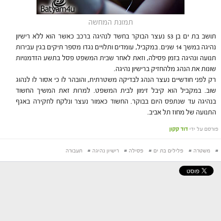
תמונת המחשה
תושב בת ים בן 53 נעצר הבוקר בחשד לנהיגה ברכב כאשר הוא ללא רישיון
נהיגה במשך 14 שנים. במקביל, עומדים ותלויים נגדו מספר תיקים בגין עבירות
תנועה ונהיגה בזמן פסילה, וזאת לאחר שבית המשפט פסל בתשע הזדמנויות
שונות את הנהג מלהחזיק ברישיון נהיגה.
רק לפני חודשיים נעצר הנהג לבדיקה משטרתית, והובהר לו כי אסור לו לנהוג
שוב. במקביל הוא קיבל זימון לבית המשפט. למרות זאת המשיך החשוד
בנהיגה עד שנתפס היום בבוקר. החשוד כאמור נעצר ונלקח לחקירה באגף
התנועה של מחוז תל אביב.
פורסם על ידי
דוד קקון
#
משטרה
#
פלילים בת ים
#
פסילה
#
רישיון נהיגה
#
תעבורה