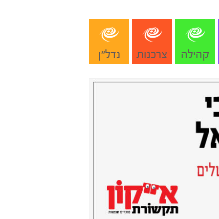
קהילה
צרכנות
נדל"ן