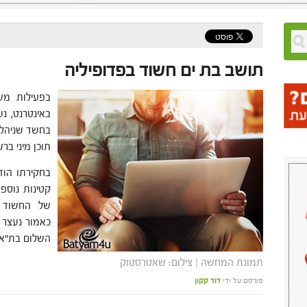
תושב בת ים חשוד בפדופיליה
בפעילות משט
בחשד שניהל 
תוכן מיני בר
בחקירתו הוד
קטינות נוספ
של החשוד ו
כאמור נעצר 
השלום בת"א.
תמונת המחשה | צילום: שאטרסטוק
פורסם על ידי
דוד קקון