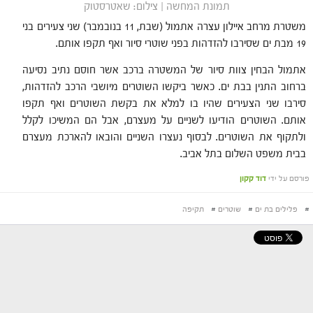
תמונת המחשה | צילום: שאטרסטוק
משטרת מרחב איילון עצרה אתמול (שבת, 11 בנובמבר) שני צעירים בני
19 מבת ים שסירבו להזדהות בפני שוטרי סיור ואף תקפו אותם.
אתמול הבחין צוות סיור של המשטרה ברכב אשר חוסם נתיב נסיעה
ברחוב התנין בבת ים. כאשר ביקשו השוטרים מיושבי הרכב להזדהות,
סירבו שני הצעירים שהיו בו למלא את בקשת השוטרים ואף תקפו
אותם. השוטרים הודיעו לשניים על מעצרם, אבל הם המשיכו לקלל
ולתקוף את השוטרים. לבסוף נעצרו השניים והובאו להארכת מעצרם
בבית משפט השלום בתל אביב.
פורסם על ידי
דוד קקון
#
פלילים בת ים
#
שוטרים
#
תקיפה