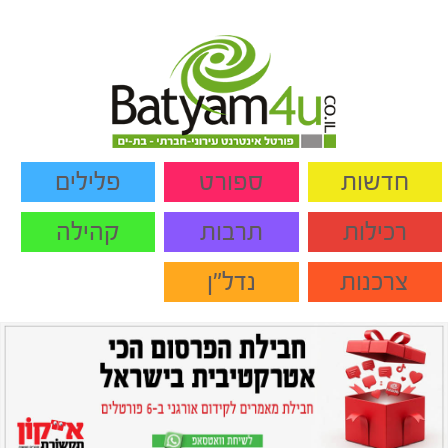
חדשות
ספורט
פלילים
רכילות
תרבות
קהילה
צרכנות
נדל"ן