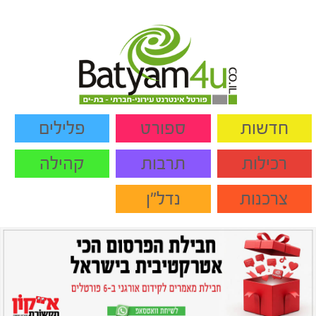
חדשות
ספורט
פלילים
רכילות
תרבות
קהילה
צרכנות
נדל"ן