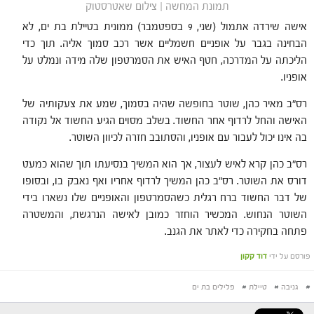
תמונת המחשה | צילום שאטרסטוק
אישה שירדה אתמול (שני, 9 בספטמבר) ממונית בטיילת בת ים, לא
הבחינה בגבר על אופניים חשמליים אשר רכב סמוך אליה. תוך כדי
הליכתה על המדרכה, חטף האיש את הסמרטפון שלה מידה ונמלט על
אופניו.
רס"ב מאיר כהן, שוטר בחופשה שהיה בסמוך, שמע את צעקותיה של
האישה והחל לרדוף אחר החשוד. בשלב מסוים הגיע החשוד אל נקודה
בה אינו יכול לעבור עם אופניו, והסתובב חזרה לכיוון השוטר.
רס"ב כהן קרא לאיש לעצור, אך הוא המשיך בנסיעתו תוך שהוא כמעט
דורס את השוטר. רס"ב כהן המשיך לרדוף אחריו ואף נאבק בו, ובסופו
של דבר החשוד ברח רגלית כשהסמרטפון והאופניים שלו נשארו בידי
השוטר הנחוש. המכשיר הוחזר כמובן לאישה הנרגשת, והמשטרה
פתחה בחקירה כדי לאתר את הגנב.
פורסם על ידי
דוד קקון
#
גניבה
#
טיילת
#
פלילים בת ים