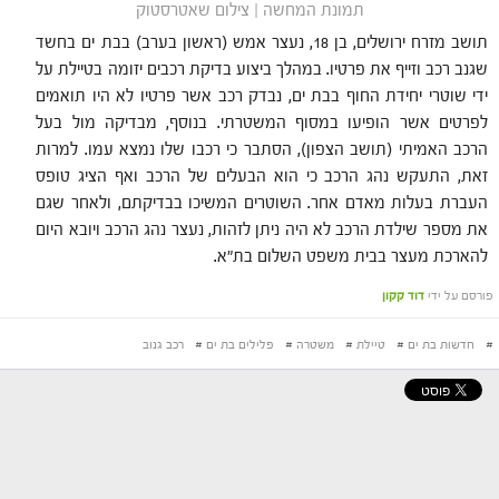
תמונת המחשה | צילום שאטרסטוק
תושב מזרח ירושלים, בן 18, נעצר אמש (ראשון בערב) בבת ים בחשד
שגנב רכב וזייף את פרטיו. במהלך ביצוע בדיקת רכבים יזומה בטיילת על
ידי שוטרי יחידת החוף בבת ים, נבדק רכב אשר פרטיו לא היו תואמים
לפרטים אשר הופיעו במסוף המשטרתי. בנוסף, מבדיקה מול בעל
הרכב האמיתי (תושב הצפון), הסתבר כי רכבו שלו נמצא עמו. למרות
זאת, התעקש נהג הרכב כי הוא הבעלים של הרכב ואף הציג טופס
העברת בעלות מאדם אחר. השוטרים המשיכו בבדיקתם, ולאחר שגם
את מספר שילדת הרכב לא היה ניתן לזהות, נעצר נהג הרכב ויובא היום
להארכת מעצר בבית משפט השלום בת"א.
פורסם על ידי
דוד קקון
#
חדשות בת ים
#
טיילת
#
משטרה
#
פלילים בת ים
#
רכב גנוב