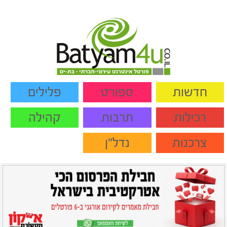
חדשות
ספורט
פלילים
רכילות
תרבות
קהילה
צרכנות
נדל"ן