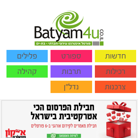
חדשות
ספורט
פלילים
רכילות
תרבות
קהילה
צרכנות
נדל"ן