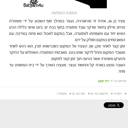
תמונת המחשה
צעיר בן 26, אזרח זר מגיאורגיה, נעצר במהלך סוף השבוע על ידי משטרת
מרחב איילון בחשד שדקר עובד מסעדה בחוף בבת ים. ביום שישי בלילה הגיע
האיש יחד עם משפחתו למסעדה, אבל במקום לאכול הוא פתח במריבה עם
המאבטחים במקום וסולק על ידם.
זמן קצר לאחר מכן, שב הצעיר אל המקום כשברשותו סכין. הוא ניגש לאחד
מעובדי המקום והחל לדקור אותו בגבו. מאבטחי המסעדה השתלטו על הדוקר
והזעיקו משטרה אשר הגיעה תוך זמן קצר למקום.
העובד נפצע באורח קל והחשוד נעצר. מעצרו הוארך על ידי בית המשפט עד
מחר.
פורסם על ידי
דוד קקון
#
דקירה
#
חדשות בת ים
#
חוף בת ים
#
משטרה