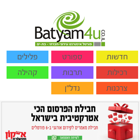
חדשות
ספורט
פלילים
רכילות
תרבות
קהילה
צרכנות
נדל"ן