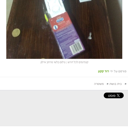
קונדומים לכל דורש | צילום בלשי מרחב איילון
פורסם על ידי
דוד קקון
#
בית בושת
#
משטרה