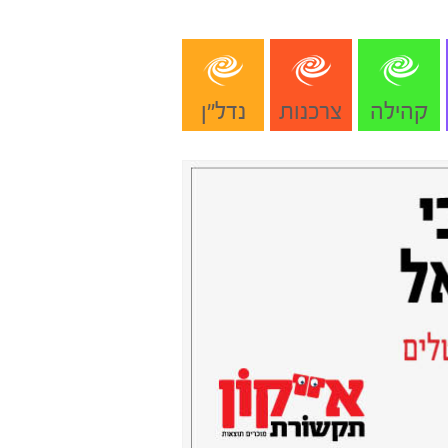
קהילה
צרכנות
נדל"ן