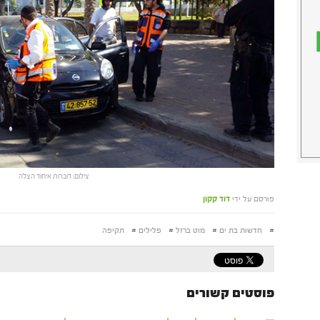
צילום: דוברות איחוד הצלה
פורסם על ידי
דוד קקון
#
חדשות בת ים
#
מוט ברזל
#
פלילים
#
תקיפה
פוסטים קשורים