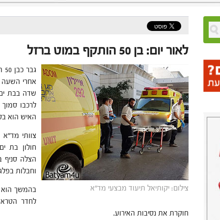
לאור יום: בן 50 הותקף במוט ברזל
שדה בבת ים.
לרכבו סמוך 
האיש הוא בס
צוותי מד"א מ
חולון בת ים
הצלה סניף ב
וחבלות בפלג ג
צילום: יקותיאל תיעוד מבצעי מד"א
בהמשך הוא פו
לחדר הטראומ
חוקרת את נסיבות האירוע.