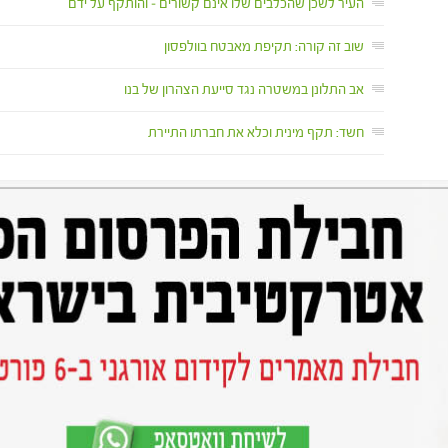
העיר לשכן שהכלבים שלו אינם קשורים – והותקף על ידם
שוב זה קורה: תקיפת מאבטח בוולפסון
אב התלונן במשטרה נגד סייעת הצהרון של בנו
חשד: תקף מינית וכלא את חברתו התיירת