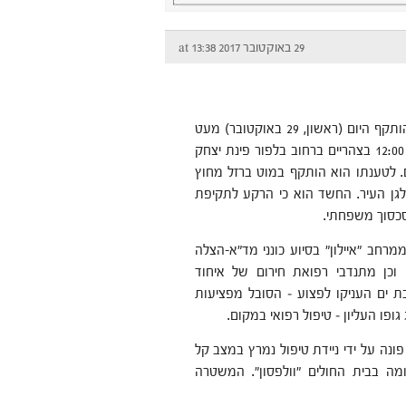
29 באוקטובר 2017 at 13:38
גבר כבן 50 הותקף היום (ראשון, 29 באוקטובר) מעט
אחרי השעה 12:00 בצהריים ברחוב בלפור פינת יצחק
 לטענתו הוא הותקף במוט ברזל מחוץ
לגן העיר. החשד הוא כי הרקע לתקיפת
כסוך משפחתי.
מרחב "איילון" בסיוע כונני מד"א-הצלה
 וכן מתנדבי רפואת חירום של איחוד
ת ים העניקו לפצוע – הסובל מפציעות
ופו העליון – טיפול רפואי במקום.
נה על ידי ניידת טיפול נמרץ במצב קל
ה בבית החולים "וולפסון". המשטרה