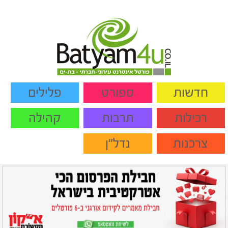
חדשות
ספורט
פלילים
רכילות
תרבות
קהילה
צרכנות
נדל"ן