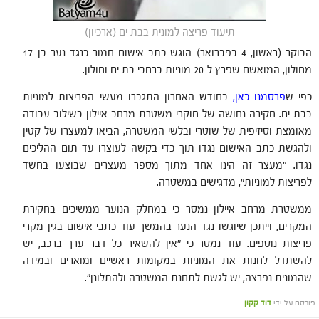
תיעוד פריצה למונית בבת ים (ארכיון)
הבוקר (ראשון, 4 בפברואר) הוגש כתב אישום חמור כנגד נער בן 17
מחולון, המואשם שפרץ ל-20 מוניות ברחבי בת ים וחולון.
כפי ש
פרסמנו כאן
,
בחודש האחרון התגברו מעשי הפריצות למוניות
בבת ים. חקירה נחושה של חוקרי משטרת מרחב איילון בשילוב עבודה
מאומצת וסיזיפית של שוטרי ובלשי המשטרה, הביאו למעצרו של קטין
ולהגשת כתב האישום נגדו תוך כדי בקשה לעוצרו עד תום ההליכים
נגדו. "מעצר זה הינו אחד מתוך מספר מעצרים שבוצעו בחשד
לפריצות למוניות", מדגישים במשטרה.
ממשטרת מרחב איילון נמסר כי במחלק הנוער ממשיכים בחקירת
המקרים, וייתכן שיוגשו נגד הנער בהמשך עוד כתבי אישום בגין מקרי
פריצות נוספים. עוד נמסר כי "אין להשאיר כל דבר ערך ברכב, יש
להשתדל לחנות את המוניות במקומות ראשיים ומוארים ובמידה
שהמונית נפרצה, יש לגשת לתחנת המשטרה ולהתלונן".
פורסם על ידי
דוד קקון