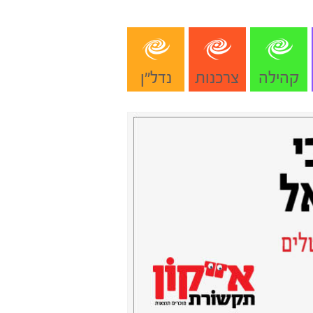
קהילה
צרכנות
נדל"ן