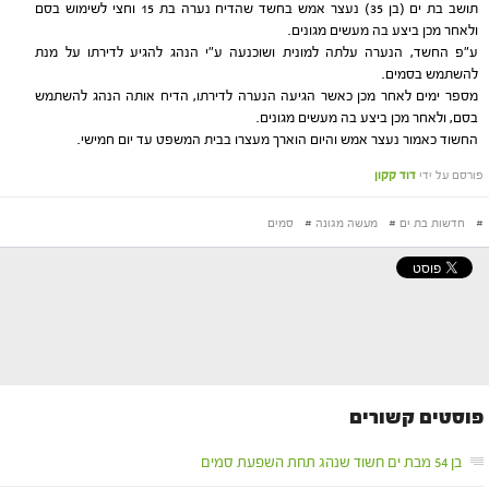
תושב בת ים (בן 35) נעצר אמש בחשד שהדיח נערה בת 15 וחצי לשימוש בסם
ולאחר מכן ביצע בה מעשים מגונים.
ע"פ החשד, הנערה עלתה למונית ושוכנעה ע"י הנהג להגיע לדירתו על מנת
להשתמש בסמים.
מספר ימים לאחר מכן כאשר הגיעה הנערה לדירתו, הדיח אותה הנהג להשתמש
בסם, ולאחר מכן ביצע בה מעשים מגונים.
החשוד כאמור נעצר אמש והיום הוארך מעצרו בבית המשפט עד יום חמישי.
פורסם על ידי
דוד קקון
#
חדשות בת ים
#
מעשה מגונה
#
סמים
פוסטים קשורים
בן 54 מבת ים חשוד שנהג תחת השפעת סמים