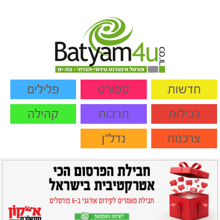
חדשות
ספורט
פלילים
רכילות
תרבות
קהילה
צרכנות
נדל"ן