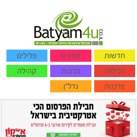
חדשות
ספורט
פלילים
רכילות
תרבות
קהילה
צרכנות
נדל"ן