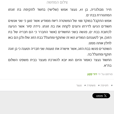
צילום המחשה
תייר מבולגריה, בן 41, נעצר אמש (שלישי) בחשד לתקיפת בת זוגתו
המתגוררת בבת ים.
אמש התקבל במוקד 100 של המשטרה דיווח ממודיע אשר טען כי שני אנשים
חשודים הגיעו לדירתו ורוצים לקחת את בת זוגתו. ניידת סיור אשר הגיעה
לכתובת בבת ים, פגשה בשני החשודים (אשר התברר כי הם חבריה של בת
הזוג), אך לטענתם המודיע הוא זה שתוקף ומתעלל בבת הזוג שלו ולכן הם באו
לחלץ אותה ממנו.
השוטרים פגשו בבת הזוג, אשר אישרה את טענות שני חבריה וטענה כי בן זוגה
תוקף ומתעלל בה.
החשוד נעצר כאמור והיום הוא יובא להארכת מעצר בבית משפט השלום
בת"א.
פורסם על ידי
דוד קקון
#
חטיפה
#
משטרה
#
נעצר