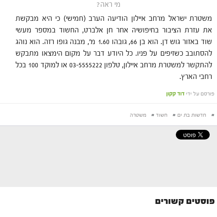
מי ראה?
משטרת ישראל מרחב איילון הודיעה הערב (חמישי) כי היא מבקשת
את עזרת הציבור בחיפושיה אחר חן אלברט, החשוד במספר מעשי
שוד באזור גוש דן. הוא בן 66, גובהו 1.60 מ', מבנה גופו רזה. הוא נוהג
להסתובב כשזיפים על פניו. כל היודע דבר על מקום הימצאו מתבקש
להתקשר למשטרת מרחב איילון, טלפון 03-5555222 או למוקד 100 בכל
רחבי הארץ.
פורסם על ידי
דוד קקון
#
חדשות בת ים
#
חשוד
#
משטרה
פוסטים קשורים