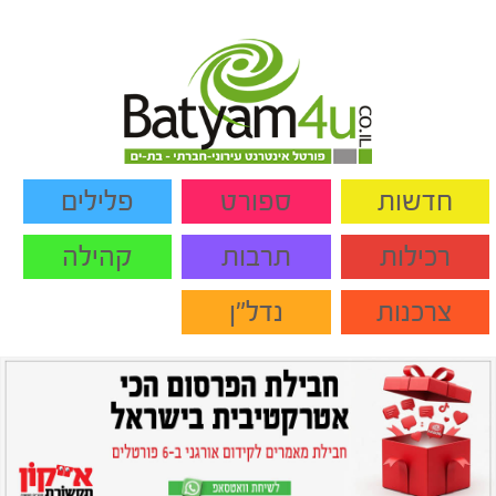
חדשות
ספורט
פלילים
רכילות
תרבות
קהילה
צרכנות
נדל"ן