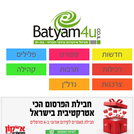
חדשות
ספורט
פלילים
רכילות
תרבות
קהילה
צרכנות
נדל"ן