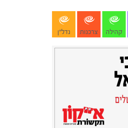
קהילה
צרכנות
נדל"ן