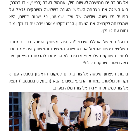
אליצור בת ים ממשיכה לעשות חיל, ואתמול בערב (רביעי, 1 בנובמבר)
היא השיגה את ניצחונה השלישי העונה בשלושה משחקים 72:75 על
הפועל נס ציונה. שלשה של עידן שמעוני, 50 שניות לסיום, היא
שהבטיחה לקבוצה את הניצחון. הרבו לקלוע: אור עידה עם 27 נק' ומור
נחום עם 19 נק'.
הבעלים מישל אפללו סיכם: "זה היה משחק העונה כבר במחזור
השלישי. פגשנו אתמול את נס ציונה המצוינת והמשחק היה צמוד עד
לסופו. השחקנים גילו אופי מדהים ולא הרפו עד להבטחת הניצחון. אני
גאה מאוד בשחקנים שלנו".
בזכות הניצחון טיפסה אליצור בת ים למקום הראשון בטבלה עם 6
נקודות מלאות. במחזור הרביעי בשבוע הבא (רביעי, 8 בנובמבר) תצא
אליצור למשחק חוץ נגד אליצור רמלה מערב.