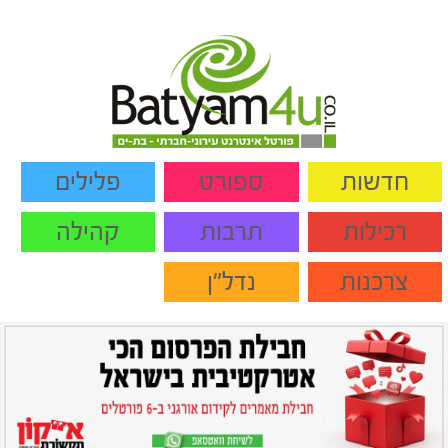
חדשות
ספורט
פלילים
רכילות
תרבות
קהילה
צרכנות
נדל"ן