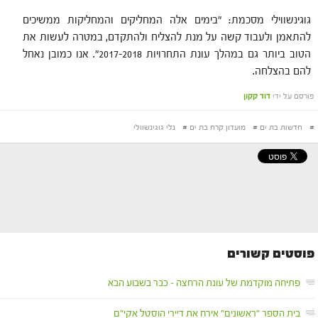
גוגינשווילי מסכמת: "בימים אלה המחליקים והמחליקות ממשיכים
להתאמן ולעבוד קשה על מנת להצליח ולהתקדם, במטרה לעשות את
הטוב ביותר גם במהלך עונת התחרויות 2017-2018". אנו כמובן נאחל
להם בהצלחה.
פורסם על ידי
דוד קקון
#
חדשות בת ים
#
מועדון קרח בת ים
#
נלי גוגינשוולי
פוסטים קשורים
פתיחה מוקדמת של עונת הרחצה – כבר בשבוע הבא
בית הספר "ראשונים" אירח את דיירי הוסטל אקי"ם