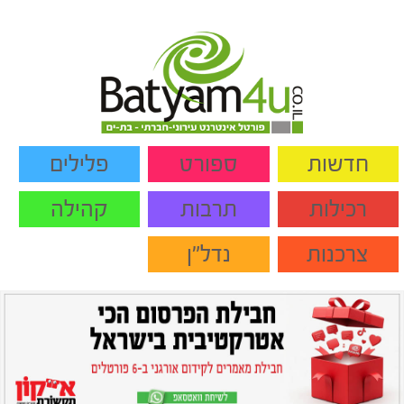
חדשות
ספורט
פלילים
רכילות
תרבות
קהילה
צרכנות
נדל"ן