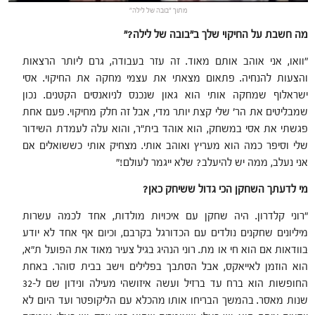
מתוך "בובה של לילה"
מה חשבת על החיקוי שלך ב"בובה של לילה
"?
"וואו, אני אוהב אותם מאוד. זה עזר בעבודה, גרם ליותר הרצאות
והצעות להנחיה. פתאום מצאתי את עצמי מחקה את החיקוי. אסי
ישראלוף שמחקה אותי הוא גאון שנכנס לניואנסים הקטנים. נכון
שמבליטים את הר' שלי קצת יותר מדי, אבל זה חלק מחיקוי. פעם אחת
פגשתי את אסי במשחק, הוא אוהד בית"ר, והוא עלה לעמדת השידור
שלי וסיפר כמה הוא מעריץ ואוהב אותי. מצחיק אותי כששואלים אם
אני נעלב, ממה יש להיעלב? שלא ייגמר לעולם!"
מי לדעתך השחקן הכי גדול ששיחק כאן
?
"רוני קלדרון. היה שחקן עם איכויות מולדות, אחד לכמה עשרות
מיליונים שחקנים נולדים עם הכדורגל בקרבם, וכיום אף אחד לא יודע
בוודאות אם הוא חי או מת. רוני הנהיג בגיל צעיר מאוד את הפועל ת"א,
הוא הוזמן לאייאקס, אבל הסתבך בפלילים וישב בבית סוהר. באחת
החופשות הוא ברח עד ברזיל ועשה איזושהי מעילה ונידון שם ל-32
שנות מאסר. בהמשך הבריחו אותו מהכלא עם הליקופטר ועד היום לא