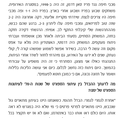
מכבי חיפה נגד פריז סאן ז'רמן, זה היה ב-1998, במסגרת האירופית.
משחקים שבוע בפריז ושבוע אחרי בארץ. בפריז היה 1-1 ופה מכבי
חיפה היו צריכים לנצח. שידרתי מקריית אליעזר, דקה אחרונה היה 2-2
שזה טוב לפריזאים, ומכבי חיפה עלו ליתרון 2-3. ברגע שהם כבשו,
מההתרגשות שלי קיבלתי התקף לב. אמיתי. הרגשתי דקירה חזקה
בחזה, המשחק הסתיים, נסעתי הביתה ולאחר מכן אושפזתי ועברתי
ניתוח מעקפים. המשחק היה דרמטי, האצטדיון היה מלא עד אפס
מקום וזה עשה לי הרבה. בשידור אפשר לשמוע שמשהו קורה לי, קולי
נעתק. שנים לא ידעו על האירוע, גם מיהרתי לחזור לשדר אחרי הניתוח,
התנהגתי כאילו אני מצונן. הסתרתי כי זה היה משפיע על עבודתי
בהמשך. היום ניתוח כזה נחשב לכלום. כיום אני עושה הליכות בלילות
ושומר על תזונה נכונה, אם כי כמובן חוטא לפעמים".
מה לדעתך ההבדל בין עיתוני הספורט של שנות ה-70' לעיתונות
הספורט של ימנו
?
"אחרת לגמרי לגמרי. הבדל תהומי. כשאנחנו היינו בעיתון מתארים גול
שנכבש, היינו מתארים לפרטי פרטים כי מי שלא היה במגרש לא ראה
אותו. היום כולם ראו אותו כבר באינטרנט, ואם לא אז יש תקציר בכל