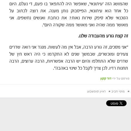
שהמושג הזה 'עיתונאי', שאפשר היה להתפאר בו פעם, די נעלם. היום
כל אחד הוא עיתונאי, הפייסבוק נותן מענה. את רוצה לכתוב על
הטכנאי שלא סיפק שירות נאות? את כותבת ואנשים נחשפים. אני
מאושר ממה שהיה ואני מאושר ממה שקורה היום".
זה קצת גורע מהעבודה שלנו.
"אני מסכים, זה גורע הרבה, אבל אין מה לעשות. מנגד אני רואה שדרים
צעירים ומוכשרים, שבמשך שנים לא התקדמו כי היה ראש חץ של
שדרים שלא התחלפו והיום יש הרבה אפשרויות, הרבה ערוצים, הרבה
תחנות רדיו. לכן צריך לקבל כל שינוי באהבה".
פורסם על ידי
דוד קקון
#
מוטי חביב
#
ראיון סופשבוע