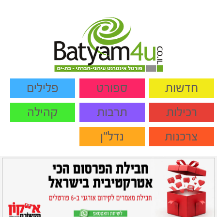
חדשות
ספורט
פלילים
רכילות
תרבות
קהילה
צרכנות
נדל"ן