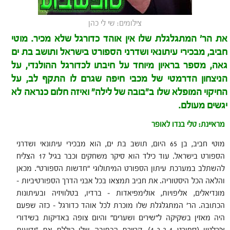
צילומים: שי לי כהן
את הר' המתגלגלת שלו אין אוהד כדורגל שלא מכיר. מוטי
חביב, מבכירי עיתונאי ושדרני הספורט בישראל ותושב בת ים
גאה, מספר בראיון מיוחד
על חיבתו לכדורגל ההולנדי, על
הניצחון הדרמטי של מכבי חיפה שגרם לו התקף לב,
על
החיקוי המופלא שלו ב"בובה של לילה" ואיזה חלום כנראה לא
יגשים מעולם.
מראיינת: טלי בנדו לאופר
מוטי חביב, בן 65 היום, תושב בת ים, הוא מבכירי עיתונאי ושדרני
הספורט בישראל.
עוד כילד הוא סיקר משחקים וכבר בגיל 17 הצליח
להשתלב במערכת עיתון הספורט המיתולוגי "חדשות הספורט". מכאן
והלאה הכל היסטוריה. את חביב תמצאו בכל אבני הדרך הספורטיביות –
מונדיאלים, אליפויות, אולימפיאדות – ברדיו, בטלוויזיה ובעיתונות
הכתובה. הר' המתגלגלת שלו מוכרת לכל אוהד כדורגל – כזה שפעם
היה מאזין בשקיקה ל"שירים ושערים" והיום צופה באדיקות בשידורי