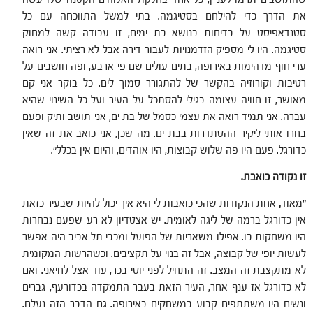
את הדרך כדי להילחם בסטיגמה. בתי למשל התווכחה עם כל
סטנדאפיסט על בדיחות בנושא בת ימים, זו עבודה קשה למחוק
סטיגמה. היו לי מספיק הזדמנויות לעבור דירה אבל לא רציתי. אני רואה
ערי חוף מדהימות באירופה, בתים עולים שם פי ארבע, ופה חושבים על
רטיבות וקורוזיה בהקשר של להתגורר סמוך לים. כל בוקר אני קם
מאושר, זו חוויה עצומה בגילי להסתכל על העיר ועל כל השינוי שהיא
עברה. אני תמיד רואה את עצמי כסמל של בת ים, אני תושב ותיק ופעם
בחרו אותי ליקיר ההסתדרות בבת ים. מה שכן, אני כואב את זה שאין
כדורגל. פעם היו פה שלוש קבוצות, היו אוהדים, והיום אין בכלל".
זו נקודה כואבת.
"מאוד
,
אחת הנקודות שהכי כואבות לי היא איך יכול להיות שבעיר כזאת
אין כדורגל ברמה של ליגה לאומית. יש אצטדיון לא רע שפעם נבחרות
היו משחקות בו. אפילו משאריות של הפועל ומכבי תל אביב היה אפשר
לעשות יופי של קבוצה, אבל זה בנוי על תקציבים. וכשהרשות המקומית
לא מתקצבת זה המצב. זה התחיל לפני יוסי בכר, עוד אצל לחיאני. ואם
לא כדורגל אז ענף אחר, העיר הזאת בעבר התמקדה בכדורעף, גברים
ונשים היו משתתפים קבוע במשחקים באירופה. גם הדבר הזה נעלם.