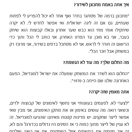
איך אתה באמת מתכונן לשידור
?
"מתכונן ברמה של מסתגר בחדר ואף אחד לא יכול להפריע לי לפחות
שעתיים, גם אם זה ליגה ישראלית ואי אפשר לחדש לי. לא יקרה
שיתקילו אותי מתי הוא כבש שער אחרון ובאלו קבוצות הוא שיחק
בעבר, אני בא מוכן עד הפרט האחרון. אני כותב לי הכל ותוך כדי
הרישום זה חודר לי לראש. אני לא מסתכל בדפים בשידור, אני מרוכז רק
במשחק אבל זוכר הכל".
מה החלום שלך? מה עוד לא הגשמת?
"החלום הוא לשדר את המשחק שמעלה את ישראל למונדיאל, הפעם
האחרונה שלנו שם הייתה ב-1970".
אתה מאמין שזה יקרה
?
"לצערי לא. לפעמים בעוונותיי אני נחשף לאימונים של קבוצות ילדים,
וכשאני רואה מה עושים באימון או את מתקן האימונים, אני מבין שאי
אפשר לייצר שחקנים. יש מדינות קטנות מאיתנו שהגיעו למונדיאל. זה
לא עניין של לייצר מתוך כמות כי אז הסינים היו גדולים בכדורגל והם לא,
זה איך מניחים את התשתית אצל השחקנים. אם אני רואה שילדים