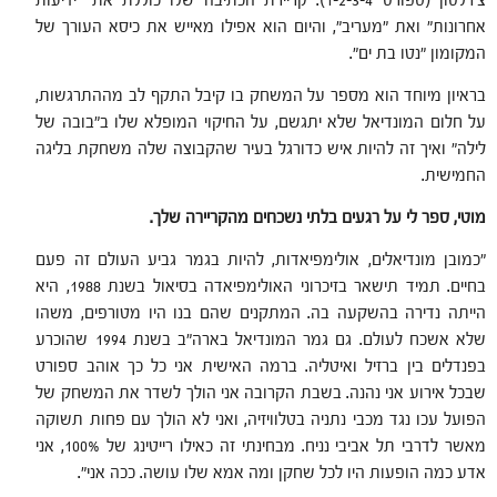
צ'רלטון (ספורט 1-2-3-4). קריירת הכתיבה שלו כוללת את "ידיעות
אחרונות" ואת "מעריב", והיום הוא אפילו מאייש את כיסא העורך של
המקומון "נטו בת ים".
בראיון מיוחד הוא מספר על המשחק בו קיבל התקף לב מההתרגשות,
על חלום המונדיאל שלא יתגשם, על החיקוי המופלא שלו ב"בובה של
לילה" ואיך
זה להיות איש כדורגל בעיר שהקבוצה שלה משחקת בליגה
החמישית.
מוטי,
ספר לי על רגעים בלתי נשכחים מהקריירה שלך.
"כמובן מונדיאלים, אולימפיאדות, להיות בגמר גביע העולם זה פעם
בחיים. תמיד תישאר בזיכרוני האולימפיאדה בסיאול בשנת 1988, היא
הייתה נדירה בהשקעה בה. המתקנים שהם בנו היו מטורפים, משהו
שלא אשכח לעולם. גם גמר המונדיאל בארה"ב בשנת 1994 שהוכרע
בפנדלים בין ברזיל ואיטליה. ברמה האישית אני כל כך אוהב ספורט
שבכל אירוע אני נהנה. בשבת הקרובה אני הולך לשדר את המשחק של
הפועל עכו נגד מכבי נתניה בטלוויזיה, ואני לא הולך עם פחות תשוקה
מאשר לדרבי תל אביבי נניח. מבחינתי זה כאילו רייטינג של 100%, אני
אדע כמה הופעות היו לכל שחקן ומה אמא שלו עושה. ככה אני".