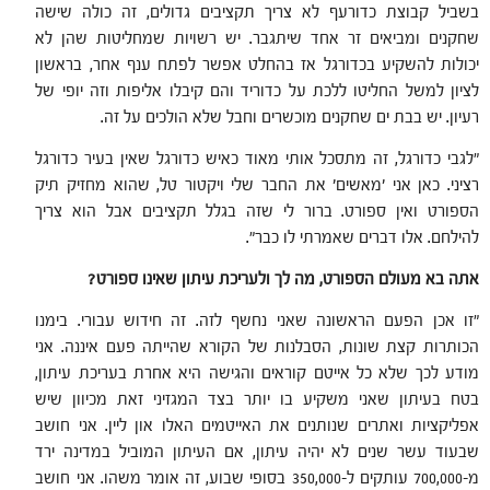
בשביל קבוצת כדורעף לא צריך תקציבים גדולים, זה כולה שישה
שחקנים ומביאים זר אחד שיתגבר. יש רשויות שמחליטות שהן לא
יכולות להשקיע בכדורגל אז בהחלט אפשר לפתח ענף אחר, בראשון
לציון למשל החליטו ללכת על כדוריד והם קיבלו אליפות וזה יופי של
רעיון. יש בבת ים שחקנים מוכשרים וחבל שלא הולכים על זה.
"לגבי כדורגל, זה מתסכל אותי מאוד כאיש כדורגל שאין בעיר כדורגל
רציני. כאן אני 'מאשים' את החבר שלי ויקטור טל, שהוא מחזיק תיק
הספורט ואין ספורט.
ברור לי שזה בגלל תקציבים אבל הוא צריך
להילחם. אלו דברים שאמרתי לו כבר".
אתה בא מעולם הספורט, מה לך ולעריכת עיתון שאינו ספורט
?
"זו אכן הפעם הראשונה שאני נחשף לזה. זה חידוש עבורי. בימנו
הכותרות קצת שונות, הסבלנות של הקורא שהייתה פעם איננה. אני
מודע לכך שלא כל אייטם קוראים והגישה היא אחרת בעריכת עיתון,
בטח בעיתון שאני משקיע בו יותר בצד המגזיני זאת מכיוון שיש
אפליקציות ואתרים שנותנים את האייטמים האלו און ליין. אני חושב
שבעוד עשר שנים לא יהיה עיתון, אם העיתון המוביל במדינה ירד
מ-700,000 עותקים ל-350,000 בסופי שבוע, זה אומר משהו. אני חושב