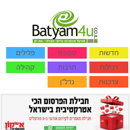
חדשות
ספורט
פלילים
רכילות
תרבות
קהילה
צרכנות
נדל"ן