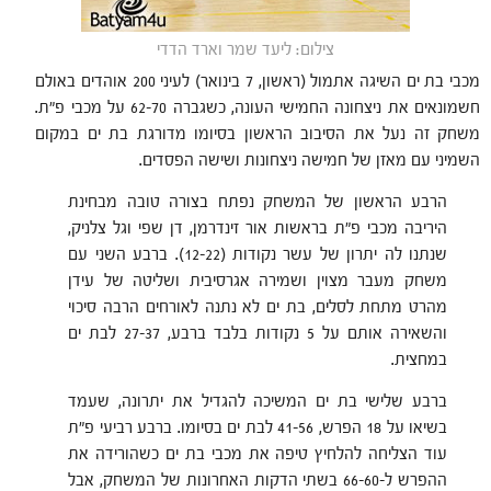
צילום: ליעד שמר וארד הדדי
מכבי בת ים השיגה אתמול (ראשון, 7 בינואר) לעיני 200 אוהדים באולם
חשמונאים את ניצחונה החמישי העונה, כשגברה 62-70 על מכבי פ"ת.
משחק זה נעל את הסיבוב הראשון בסיומו מדורגת בת ים במקום
השמיני עם מאזן של חמישה ניצחונות ושישה הפסדים.
הרבע הראשון של המשחק נפתח בצורה טובה מבחינת
היריבה מכבי פ"ת בראשות אור זינדרמן, דן שפי וגל צלניק,
שנתנו לה יתרון של עשר נקודות (12-22). ברבע השני עם
משחק מעבר מצוין ושמירה אגרסיבית ושליטה של עידן
מהרט מתחת לסלים, בת ים לא נתנה לאורחים הרבה סיכוי
והשאירה אותם על 5 נקודות בלבד ברבע, 27-37 לבת ים
במחצית.
ברבע שלישי בת ים המשיכה להגדיל את יתרונה, שעמד
בשיאו על 18 הפרש, 41-56 לבת ים בסיומו. ברבע רביעי פ"ת
עוד הצליחה להלחיץ טיפה את מכבי בת ים כשהורידה את
ההפרש ל-66-60 בשתי הדקות האחרונות של המשחק, אבל