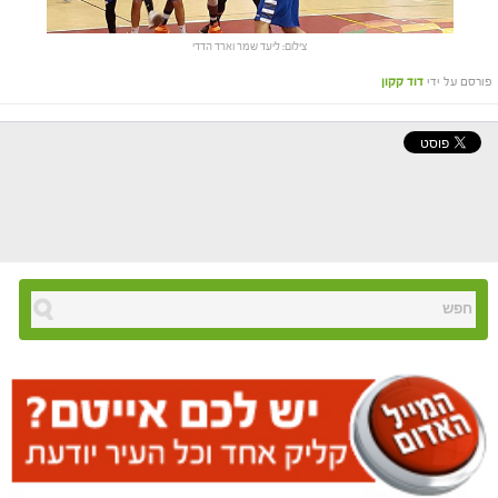
צילום: ליעד שמר וארד הדדי
פורסם על ידי
דוד קקון