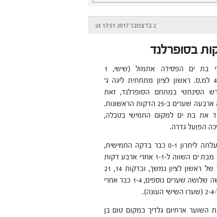
2 בדצמבר 2017 at 17:51
הפועל אבירי בת ים הפסידה אתמול (שישי, 1
בדצמבר) 4-3 למ.ס. ראשון לציון מתחתית ליגה ג'
רש הסינתטי במתחם הסופרלנד, זאת
אחרי שספגה ארבעה שערים ב-25 הדקות הראשונות.
ד את בת ים למקום החמישי בטבלה,
כה הפועל גדרה.
ראשון לציון עלתה ליתרון 0-1 כבר בדקה החמישית,
אבל ניר שחר מבת ים השווה ל-1-1 אחרי ארבע דקות
בלבד. הבליץ של ראשון לציון נמשך, ובדקות 14, 21
ו-25 היא כבשה שלושה שערים נוספים, 1-4 כבר אחרי
 השוער ארתיום גלדיך במקום טום בן