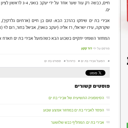
ים.
אבירי בת ים שיחקו בהרכב הבא: טום בן חיים (ארתיום גלדקיך), אי
שקרוקה, עידו ישראלי, רז אליה (יעקב בואני), אביאל בחור, רום לוי (א
המחזור השמיני יתקיים בשבוע הבא כשהפועל אבירי בת ים תארח א
פורסם על ידי
דוד קקון
#
הפועל אבירי בת ים
#
כדורגל
#
ספורט בת ים
פוסטים קשורים
הסימפוניה התשיעית של אבירי בת ים
הפסד לאבירי בת ים במחזור אמצע שבוע
אבירי בת ים: המחליף כבש שלושער