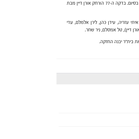
חיים, כבשה רק עוד שער אחד על ידי יעקב בואני, 3-4 לראשון לציון בסיום. בדקה ה-77 הורחק אורן דיין מבת
תי עזריה, עידן כהן, לירן אלמלם, עדי
ורן דיין), טל אמסלם, ניר שחר.
ת בית"ר יבנה החזקה.