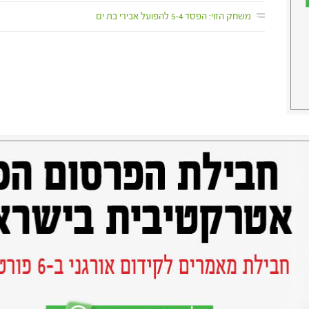
משחק הזוי: הפסד 5-4 להפועל אבירי בת ים