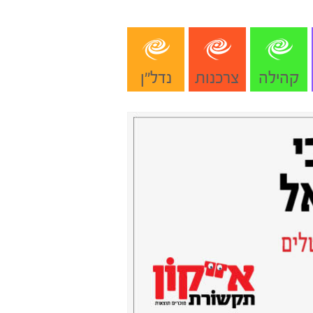
קהילה
צרכנות
נדל"ן