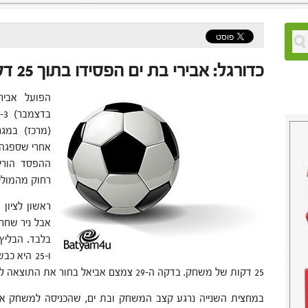
כדורגל: אבירי בת ים הפסידו בתוך 25 דקות בסופרלנד
(מרכז) במג
ההפסד הורי
רחוק מהמולי
25 דקות של משחק. בדקה ה-29 צמצם אביאל בחור את התוצאה ל-2-4 (שערו השישי העונה).
במחצית השנייה נרגע קצב המשחק ובת ים, שהכניסה למשחק את