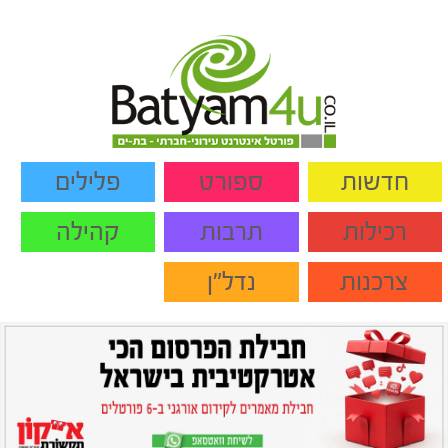
חדשות
ספורט
פלילים
רכילות
תרבות
קהילה
צרכנות
נדל"ן