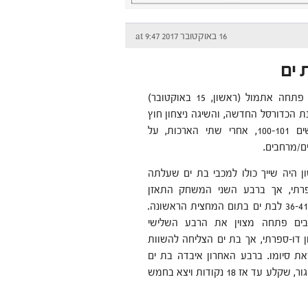
16 באוקטובר 2017 at 9:47
מכבי בת ים פתחה אתמול (ראשון, 15 באוקטובר)
ת הכדורסל החדשה, והשיגה ניצחון חוץ
דרמטי ומרשים 100-101, אחרי שתי הארכות, על
ם/מרחבים.
 היה שייך כולו למכבי בת ים שעלתה
ספרתי, אך ברבע השני המשחק התאזן
והפך שקול, 36-41 לבת ים בתום המחצית הראשונה.
בים פתחה מצוין את הרבע השלישי
ן דו-ספרתי, אך בת ים הצליחה להשוות
65 לקראת סיומו. ברבע האחרון איבדה בת ים
את אלכס וינוגור, שקלע עד אז 18 נקודות ויצא בחמש