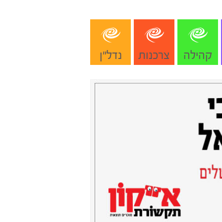
קהילה
צרכנות
נדל"ן