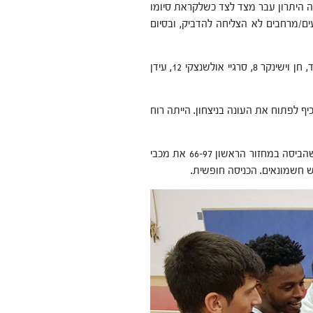
יא בשוויון 89-89, ובהארכה השנייה היתרון עבר מצד לצד כשלקראת סיומו
/מרחבים לא הצליחה להדביק, ובסיום
קולעי הנקודות: עומר ויצמן 2, דני טימקוב וטל זך 6 נקודות על אחד, חן וישינקר 8, סרגיי אולשנצקי 12, עידן
ף לפתוח את העונה בניצחון. הייתה רוח
במחזור הבא תארח מכבי בת ים את הפועל חבל מודיעין החזקה, שהביסה במחזור הראשון 66-97 את מכבי