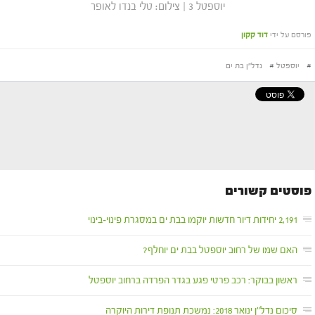
יוספטל 3 | צילום: טלי בנדו לאופר
פורסם על ידי
דוד קקון
#
יוספטל
#
נדל"ן בת ים
פוסטים קשורים
2,191 יחידות דיור חדשות יוקמו בבת ים במסגרת פינוי-בינוי
האם שמו של רחוב יוספטל בבת ים יוחלף?
ראשון בבוקר: רכב פרטי פגע בגדר הפרדה ברחוב יוספטל
סיכום נדל"ן ינואר 2018: נמשכת תנופת דירות היוקרה