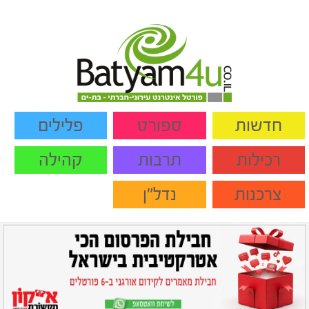
חדשות
ספורט
פלילים
רכילות
תרבות
קהילה
צרכנות
נדל"ן