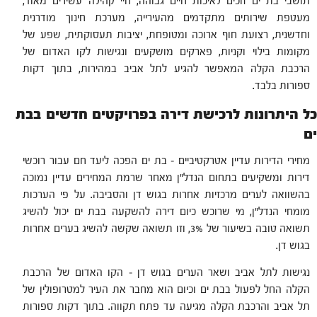
תושבי בת ים זוכים לאיכות חיים גבוהה, חיי קהילה עשירים מאוד,
מעטפת שירותים מתקדמים מהעירייה, מערכת חינוך מודרנית
וחדשנית, רצועת חוף ארוכה ומטופחת, יציבות תעסוקתית, שפע של
מקומות בילוי וקניות, פארקים מושקעים ונגישות לקו האדום של
הרכבת הקלה המאפשר להגיע לתל אביב במהירות, בתוך דקות
ספורות בלבד.
כל היתרונות לרכישת דירה בפרויקטים חדשים בבת
ים
מחירי הדירות עדיין אטרקטיביים – בת ים הפכה ליעד חם עבור רוכשי
דירות ומשקיעים בתחום הנדל"ן מאחר שרמת המחירים עדיין נמוכה
בהשוואה לערים מרכזיות אחרות בגוש דן והסביבה. על פי הערכות
מומחי הנדל"ן, מי שרוכש כיום דירה להשקעה בבת ים יכול להשיג
תשואה טובה בשיעור של 3%, וזו תשואה שקשה להשיג בערים אחרות
בגוש דן.
נגישות לתל אביב ושאר הערים בגוש דן – הקו האדום של הרכבת
הקלה החל לפעול בבת ים וכיום הוא מחבר את העיר למטרופולין של
תל אביב והרכבת הקלה מגיעה עד פתח תקווה. בתוך דקות ספורות