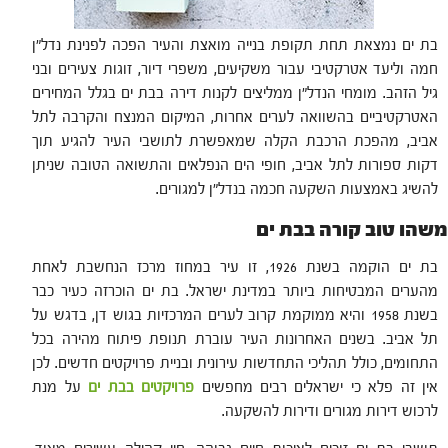
בת ים נמצאת תחת תקופת בנייה מואצת והעיר הפכה לפנינת נדל"ן
חמה וליעד אטרקטיבי עבור משקיעים, משפרי דיור, זוגות צעירים ובני
גיל הזהב. מומחי הנדל"ן ממליצים לקנות דירה בבת ים בגלל המחירים
האטרקטיביים בהשוואה לערים אחרות, המיקום המנצח והקרבה לתל
אביב, מהפכת הרכבת הקלה שמאפשרת לתושבי העיר להגיע תוך
דקות ספורות לתל אביב, חופי הים הנפלאים והתשואה הטובה שניתן
להשיג באמצעות השקעה חכמה בנדל"ן למגורים.
משהו טוב קורה בבת ים
בת ים הוקמה בשנת 1926, זו עיר במחוז מרכז הנחשבת לאחת
מהערים המבטיחות ביותר במדינת ישראל. בת ים הוכרזה כעיר כבר
בשנת 1958 והיא ממוקמת קרוב לערים המרכזיות בגוש דן, בדגש על
תל אביב. בשנים האחרונות העיר עוברת תנופת פיתוח מהירה בכל
התחומים, כולל תהליכי התחדשות עירונית ובניית פרויקטים חדשים. לכן
אין זה פלא כי ישראלים רבים מחפשים
פרויקטים בבת ים
על מנת
לרכוש דירות מגורים ודירות להשקעה.