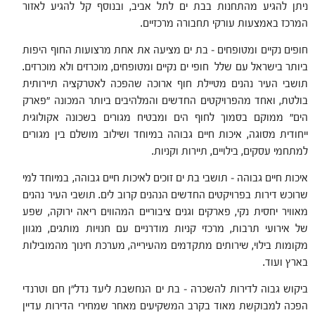
ניתן להגיע מהתחנות בבת ים לתל אביב, ובנוסף קל להגיע לאזור
המרכז באמצעות עורקי תחבורה מרכזיים.
חופים נקיים ומטופחים – בת ים מציעה את אחת מרצועות החוף היפות
ביותר בישראל עם שלל חופי ים נקיים ומטופחים, מוכרזים ולא מוכרזים.
תושבי העיר נהנים מטיילת חוף ארוכה שהפכה לאטרקציה תיירותית
בולטת, ואחד מהפרויקטים החדשים והמלהיבים ביותר המכונה "פארק
הים" ממוקם בסמוך לחוף הים ומבטיח מגורים בשכונה אקולוגית
ייחודית מסוגה, איכות חיים גבוהה במיוחד ושילוב מושלם בין מגורים
למתחמי עסקים, בילויים, תיירות וקניות.
איכות חיים גבוהה – תושבי בת ים זוכים לאיכות חיים גבוהה, במיוחד למי
שרוכש דירות בפרויקטים החדשים הנהנים קרוב לים. תושבי העיר נהנים
מאוויר יחסית נקי, פארקים וגנים ציבוריים המהווים ריאה ירוקה, שפע
של אירועי תרבות, מרכזי קניות מודרניים עם חנויות מותגים, מגוון
מקומות בילוי, שירותים מתקדמים מהעירייה, מערכת חינוך מהמובילות
בארץ ועוד.
ביקוש גבוה לדירות להשכרה – בת ים הנחשבת ליעד נדל"ן חם וטרנדי
הפכה למבוקשת מאוד בקרב המשקיעים מאחר שמחירי הדירות עדיין