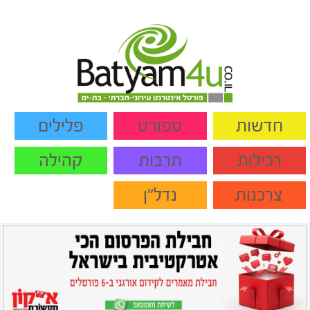
חדשות
ספורט
פלילים
רכילות
תרבות
קהילה
צרכנות
נדל"ן