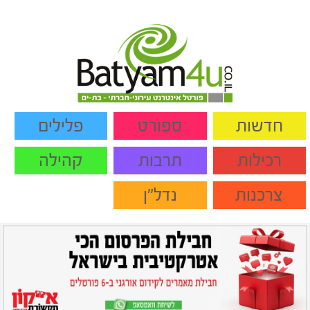
חדשות
ספורט
פלילים
רכילות
תרבות
קהילה
צרכנות
נדל"ן