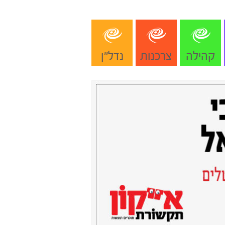
קהילה
צרכנות
נדל"ן