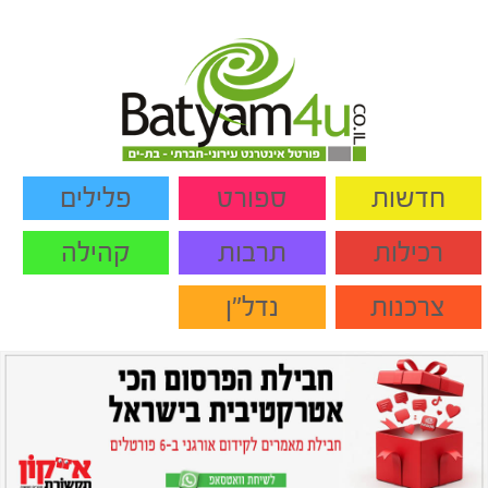
חדשות
ספורט
פלילים
רכילות
תרבות
קהילה
צרכנות
נדל"ן