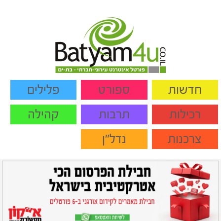
חדשות
ספורט
פלילים
רכילות
תרבות
קהילה
צרכנות
נדל"ן