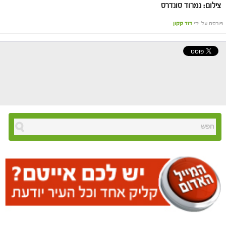
צילום: נמרוד סונדרס
פורסם על ידי
דוד קקון