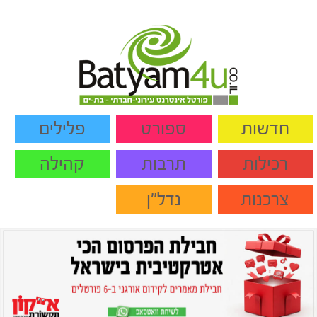
חדשות
ספורט
פלילים
רכילות
תרבות
קהילה
צרכנות
נדל"ן