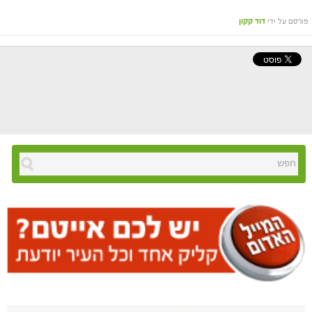
פורסם על ידי
דוד קקון