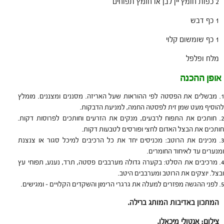
2 כפות חומץ יין לבן או חומץ תפוחים
1 כף דבש
1 כף שומשום קלוי
מלח ופלפל
אופן ההכנה
מבשלים את הפסטה לפי ההוראות שעל האריזה. מסננים ומצננים. מומלץ
להוסיף מעט שמן זית לפסטה החמה, למניעת הדבקות.
חותכים את התפוח לרבעים, מנקים את הזרעים וחותכים לפרוסות דקות.
חותכים את הבצל האדום לחצי ופורסים לטבעות דקות.
מכינים את הרוטב: מכניסים יחד את כל הרכיבים למיכל סגור או צנצנת
ומנערים עד לאיחוד החומרים.
מרכיבים את הסלט: בקערה גדולה מערבבים פסטה, תרד, נענע, תפוחי עץ
ובצל. יוצקים את הרוטב ומערבבים היטב.
לפני ההגשה מפזרים למעלה את גרגרי הרימון והשקדים הקלויים – ומגישים.
המתכון באדיבות המותג ברילה.
צילום: אנטולי מיכאלו.