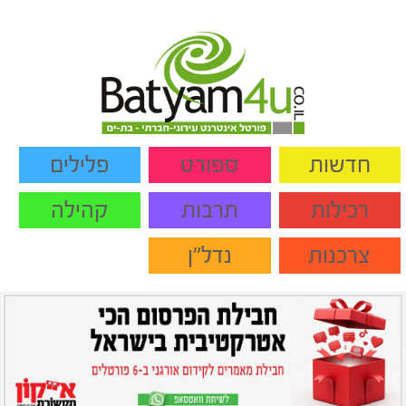
חדשות
ספורט
פלילים
רכילות
תרבות
קהילה
צרכנות
נדל"ן