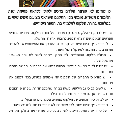
כן קורונה לא קורונה הילדים צריכים ילקוט, לקראת פתיחת שנת
הלימודים תשפ"א, מומחי מכון התקנים הישראלי מציעים טיפים שיסייעו
במלאכת בחירת הילקוט לתלמידי בתי הספר היסודיים:
יש לבדוק כי הילקוט מסומן בעברית. על תווית הילקוט צריכים להופיע
הפרטים הבאים: שם היצרן/ היבואן, כתובתו וארץ הייצור שלו.
לילקוט צריך להיות מצורף עלון הסברה, המדריך את המשתמש איך להרכיב
את הרצועות, המלצה למשקל, תכולה ועוד.
תכולת הילקוט המומלצת, לפי התקן, צריכה להיות לא יותר מ- 15%
ממשקל הילד.
יש לשים לב כי רצועות הילקוט, הבאות במגע עם הכתפיים, תהיינה רחבות
ומרופדות.
יש לוודא כי התפרים של הילקוט יהיו מכוסים בסרט, בכדי למנוע את
פרימתם.
יש לשים לב כי גב הילקוט קשיח בצורה שתמנע חדירת עיפרון או חפצים
חדים אחרים, אך גם מספיק מרופד לנוחות הילד.
יש לבדוק כי הרוכסנים של הילקוט נפתחים ונסגרים כראוי ובקלות.
בילקוט צריך להיות פתרון לכך שתכולתו לא תירטב בגשם. לדוגמה: כיסוי.
על פי דרישת התקן, חייבים להיות בילקוטים מחזירי אור בחלקו הקדמי,