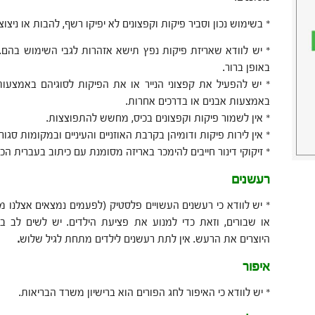
* בשימוש נכון וסביר פיקות וקפצונים לא יפיקו רשף, להבות או ניצוצ
* יש לוודא שאריזת פיקות נפץ תישא אזהרות לגבי השימוש בהם. וכ
באופן ברור.
* יש להפעיל את קפצוני הנייר או את הפיקות לסוגיהם באמצעו
באמצעות אבנים או בדרכים אחרות.
* אין לשמור פיקות וקפצונים בכיס, מחשש להתפוצצות.
* אין לירות פיקות ודומיהן בקרבת האוזניים והעיניים ובמקומות סגורי
* זיקוקי דינור חייבים להימכר באריזה מסומנת עם כיתוב בעברית הכ
רעשנים
* יש לוודא כי רעשנים העשויים פלסטיק (לפעמים נמצאים אצלנו מ
או שבורים, וזאת כדי למנוע את פציעת הילדים. יש לשים לב במ
היוצרים את הרעש. אין לתת רעשנים לילדים מתחת לגיל שלוש
.
איפור
* יש לוודא כי האיפור לחג הפורים הוא ברישיון משרד הבריאות.