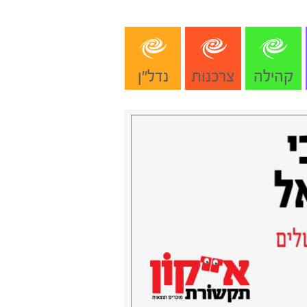
קהילה
צרכנות
נדל"ן