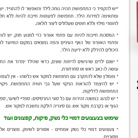
*יש להקפיד כי התחפושת תהיה נוחה לילד ותאפשר לו להתנייד. יש
ומתאימה למידות הילד. תחפושת לפעוטות חייבת להיות ללא חלקי
לחומרי מילוי וללא חוטים שעלולים ליצור לולאה.
* המסכות חייבות להיות עם פתחי אוורור כדי למנוע חנק. יש ל
ופתחי האוורור של האף העיניים והפה נמצאים במקום המיועד ל
היכולים להידלק ללא ידיעת הילד.
* ישנם ילדים שרגישים לריחות שונים, כדאי שהילד ימדוד את הת
עושה לו כאב ראש או סחרחורת.
* מומלץ שלא להתקרב עם תחפושת למקור אש כלשהו – אין לעמוד בק
* יש להיצמד להוראות הניקוי שעל גבי תווית התחפושת. ניקו
התחפושת לדליקות.
* יש לנהוג במשנה זהירות עם כל סוגי התרסיסים: ספריי לשיער, ספר
הגוף או בקרבת מקור אש. גם סיגריה דולקת נחשבת למקור אש.
שימוש בצעצועים דמויי כלי נשק, פיקות, קפצונים ועוד
* צעצועים דמויי כלי נשק אמתיים – אסורים לשיווק. מוצרים א
מסוכנים.