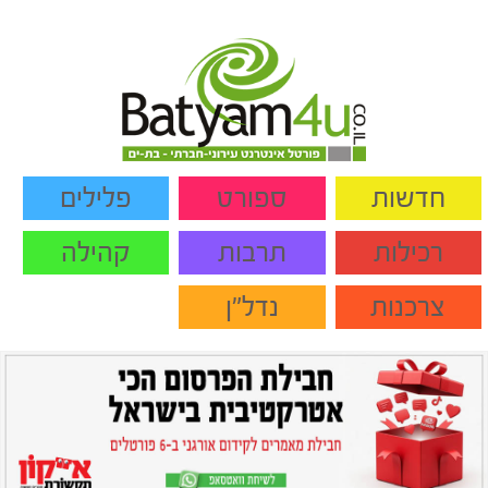
חדשות
ספורט
פלילים
רכילות
תרבות
קהילה
צרכנות
נדל"ן