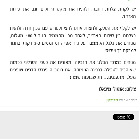
יש לקחת צלחת רחבה, ולהניח את מיקס הירוקים. וגם את סירות
האנדיב.
יש לקלף את הסלק, ולחצות אותו לחצי ולפרוס עם סכין חדה ולהניח
בצלחת בין סירות האנדיב, לאחר מכן מחממים תנור ל-180 מעלות,
מניחים את גלגל הקממבר על נייר אפייה ומחממים כ-3 דקות בתנור
למרקם רך ועסיסי.
מניחים במרכז הסלט את הגבינה ומפזרים את כעכי הטרליני בכמות
שאוהבים לטבילה בגבינה הנימוחה, את רוטב הויניגרט הדרים שופכים
מעל, ומתענגים… חג שבועות שמח!
צילום: אנטולי מיכאלו
פורסם על ידי
דוד קקון