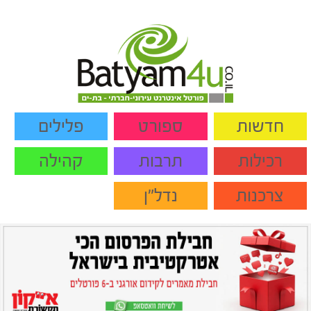
חדשות
ספורט
פלילים
רכילות
תרבות
קהילה
צרכנות
נדל"ן