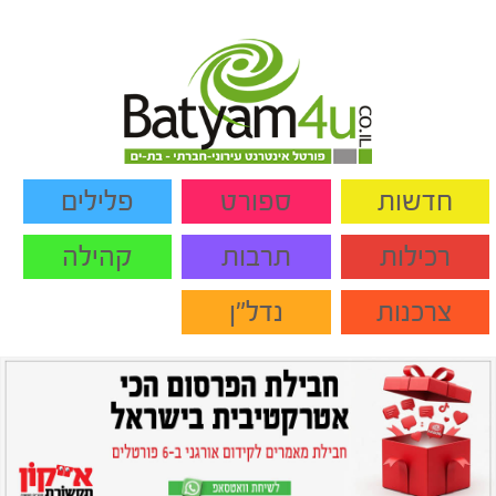
חדשות
ספורט
פלילים
רכילות
תרבות
קהילה
צרכנות
נדל"ן