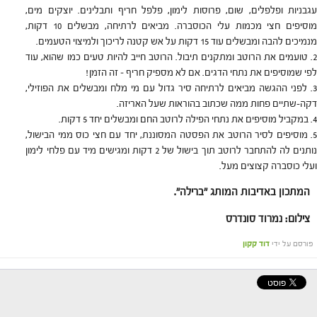
עגבניות ופלפלים, שום, פרוסות לימון, פלפל חריף ותבלינים. יוצקים מים,
מוסיפים חצי מכמות עלי הכוסברה. מביאים לרתיחה, מבשלים 10 דקות,
מנמיכים להבה ומבשלים עוד 15 דקות על אש קטנה לריכוך ולמיצוי הטעמים.
טועמים את הרוטב ומתקנים תיבול. הרוטב חייב להיות טעים כמו שהוא, עוד
לפי שמוסיפים את נתחי הדגים. אם לא מספיק חריף – זה הזמן!
לפני ההגשה מביאים לרתיחה סיר גדול עם מי מלח ומבשלים את הפוזילי,
דקה-שתיים פחות ממה שכתוב בהוראות שעל האריזה.
במקביל מוסיפים את נתחי הפילה לרוטב החם ומבשלים יחד 5 דקות.
מוסיפים לסיר הרוטב את הפסטה המסוננת, יחד עם חצי כוס ממי הבישול,
נותנים לה להתחבר לרוטב תוך בישול של 2 דקות ומגישים מיד עם פלחי לימון
ועלי כוסברה קצוצים מעל.
המתכון באדיבות המותג "ברילה".
צילום: נמרוד סונדרס
פורסם על ידי
דוד קקון