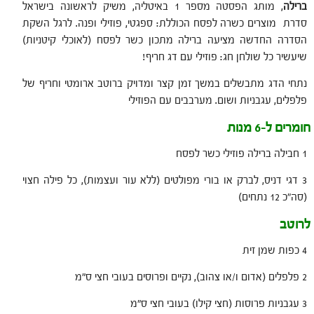
ברילה
, מותג הפסטה מספר 1 באיטליה, משיק לראשונה בישראל
סדרת מוצרים כשרה לפסח הכוללת: ספגטי, פוזילי ופנה. לרגל השקת
הסדרה החדשה מציעה ברילה מתכון כשר לפסח (לאוכלי קיטניות)
שיעשיר כל שולחן חג: פוזילי עם דג חריף!
נתחי הדג מתבשלים במשך זמן קצר ומדויק ברוטב ארומטי וחריף של
פלפלים, עגבניות ושום. מערבבים עם הפוזילי
חומרים ל-6 מנות
1 חבילה ברילה פוזילי כשר לפסח
3 דגי דניס, לברק או בורי מפולטים (ללא עור ועצמות), כל פילה חצוי
(סה״כ 12 נתחים)
לרוטב
4 כפות שמן זית
2 פלפלים (אדום ו/או צהוב), נקיים ופרוסים בעובי חצי ס"מ
3 עגבניות פרוסות (חצי קילו) בעובי חצי ס"מ