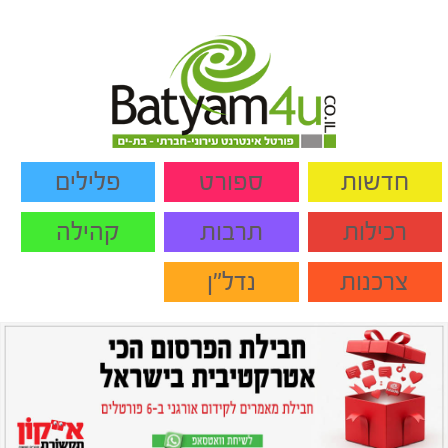
חדשות
ספורט
פלילים
רכילות
תרבות
קהילה
צרכנות
נדל"ן