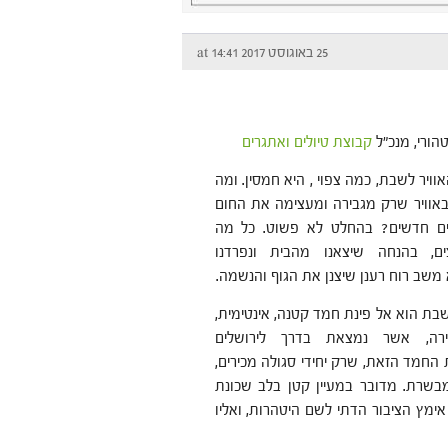
25 באוגוסט 2017 at 14:41
הורי, מנכ"ל
קבוצת טיולים ואתגרים
וויר לשבת, כמה צפוי , היא חמסין. ומה
באוויר שרק מגבירה ומעצימה את החום
ם חדשים? בהחלט לא פשוט. כל מה
ים, בהנחה שיצאנו מהבית ונפרדנו
 משב רוח רענן שיצנן את הגוף והנשמה.
שבת הוא אל פינת חמד קטנה, אינטימית,
ירה, אשר נמצאת בדרך לירושלים
ת החמד הזאת, שרק יחידי סגולה מכירים,
מבשרת. מדובר במעיין קטן בלב שכונת
אימץ הציבור הדתי לשם היטהרות, ואליו