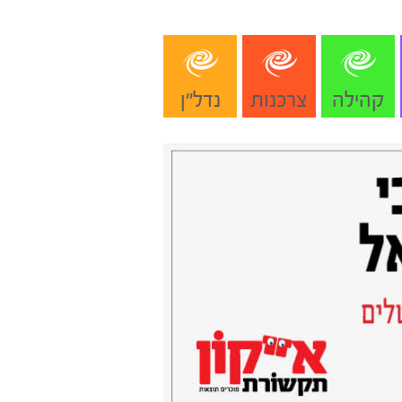
קהילה
צרכנות
נדל"ן